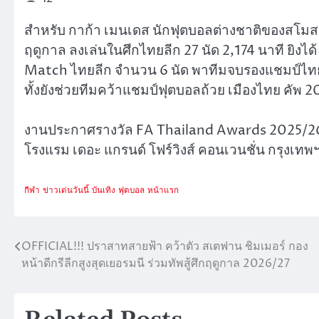
สำหรับ กาก้า เมนเดส นักฟุตบอลต่างชาติของสโมสร
ฤดูกาล ลงเล่นในศึกไทยลีก 27 นัด 2,174 นาที ยิงได้
Match ไทยลีก จำนวน 6 นัด พาทีมจบรองแชมป์ไทยลีก
ทั้งยังช่วยทีมคว้าแชมป์ฟุตบอลถ้วย เมืองไทย คัพ 
งานประกาศรางวัล FA Thailand Awards 2025/26 วั
โรงแรม เดอะ แกรนด์ โฟร์วิงส์ คอนเวนชั่น กรุงเทพ
กีฬา
ข่าวเด่นวันนี้
บันเทิง
ฟุตบอล
หน้าแรก
OFFICIAL!!! ปราสาทสายฟ้า คว้าตัว สเตฟาน ชิมเมอร์ กอง
แนะแนว
หน้าดีกรีลีกสูงสุดเยอรมนี ร่วมทัพสู้ศึกฤดูกาล 2026/27
เรื่อง