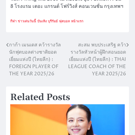
8 โรงแรม เดอะ แกรนด์ โฟร์วิงส์ คอนเวนชั่น กรุงเทพฯ
กีฬา
ข่าวเด่นวันนี้
บันเทิง
บุรีรัมย์
ฟุตบอล
หน้าแรก
กาก้า เมนเดส คว้ารางวัล
สะสม พบประเสริฐ คว้า
แนะแนว
นักฟุตบอลต่างชาติยอด
รางวัลหัวหน้าผู้ฝึกสอนยอด
เรื่อง
เยี่ยมแห่งปี (ไทยลีก) :
เยี่ยมแห่งปี (ไทยลีก) : THAI
FOREIGN PLAYER OF
LEAGUE COACH OF THE
THE YEAR 2025/26
YEAR 2025/26
Related Posts