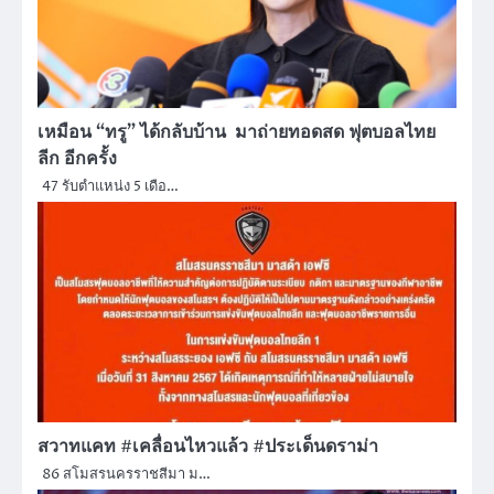
เหมือน “ทรู” ได้กลับบ้าน มาถ่ายทอดสด ฟุตบอลไทย
ลีก อีกครั้ง
47 รับตำแหน่ง 5 เดือ…
สวาทแคท #เคลื่อนไหวแล้ว #ประเด็นดราม่า
86 สโมสรนครราชสีมา ม…