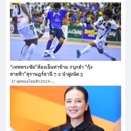
“เทพพระชัย”ห้องเย็นท่าข้าม #บุกยำ “กุ้ง
สายฟ้า”สุราษฎร์ธานี 7-2 นำฝูงนัด 5
37 ฟุตซอลไทยลีก2024-…