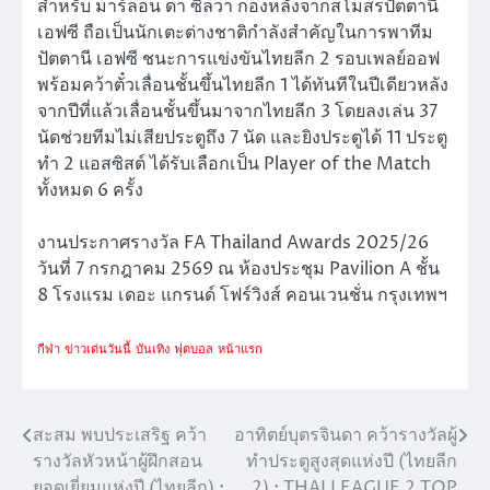
สำหรับ มาร์ลอน ดา ซิลวา กองหลังจากสโมสรปัตตานี
เอฟซี ถือเป็นนักเตะต่างชาติกำลังสำคัญในการพาทีม
ปัตตานี เอฟซี ชนะการแข่งขันไทยลีก 2 รอบเพลย์ออฟ
พร้อมคว้าตั๋วเลื่อนชั้นขึ้นไทยลีก 1 ได้ทันทีในปีเดียวหลัง
จากปีที่แล้วเลื่อนชั้นขึ้นมาจากไทยลีก 3 โดยลงเล่น 37
นัดช่วยทีมไม่เสียประตูถึง 7 นัด และยิงประตูได้ 11 ประตู
ทำ 2 แอสซิสต์ ได้รับเลือกเป็น Player of the Match
ทั้งหมด 6 ครั้ง
งานประกาศรางวัล FA Thailand Awards 2025/26
วันที่ 7 กรกฎาคม 2569 ณ ห้องประชุม Pavilion A ชั้น
8 โรงแรม เดอะ แกรนด์ โฟร์วิงส์ คอนเวนชั่น กรุงเทพฯ
กีฬา
ข่าวเด่นวันนี้
บันเทิง
ฟุตบอล
หน้าแรก
สะสม พบประเสริฐ คว้า
อาทิตย์บุตรจินดา คว้ารางวัลผู้
แนะแนว
รางวัลหัวหน้าผู้ฝึกสอน
ทำประตูสูงสุดแห่งปี (ไทยลีก
เรื่อง
ยอดเยี่ยมแห่งปี (ไทยลีก) :
2) : THAI LEAGUE 2 TOP