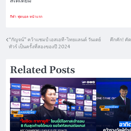
สเตเดียม
กีฬา
ฟุตบอล
หน้าแรก
“กัญจน์” คว้าแชมป์ เอสเอที-ไทยแลนด์ วันเดย์
คึกคัก! ค
แนะแนว
ทัวร์ เป็นครั้งที่สองของปี 2024
เรื่อง
Related Posts