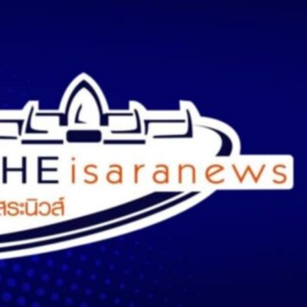
Skip
to
content