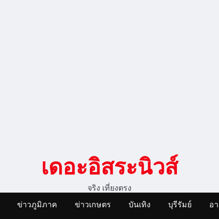
เดอะอิสระนิวส์
จริง เที่ยงตรง
ข่าวภูมิภาค
ข่าวเกษตร
บันเทิง
บุรีรัมย์
อ