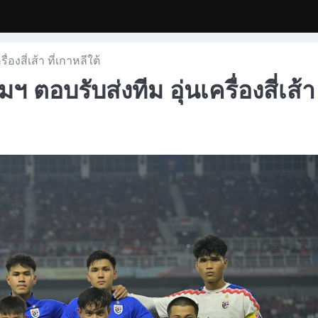
งสี่เส้า ที่เกาหลีใต้
ตอบรับส่งทีม อุ่นเครื่องสี่เส้า