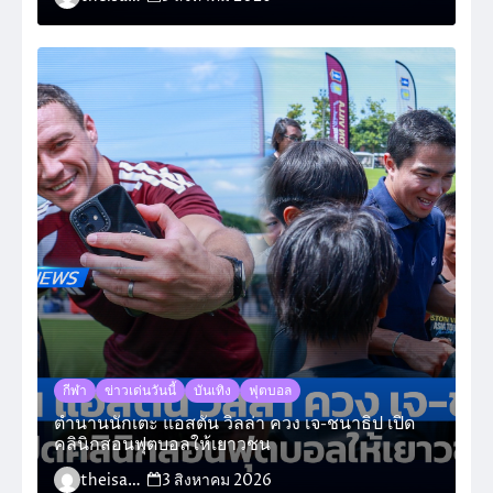
กีฬา
ข่าวเด่นวันนี้
บันเทิง
ฟุตบอล
ตำนานนักเตะ แอสตัน วิลล่า ควง เจ-ชนาธิป เปิด
คลินิกสอนฟุตบอลให้เยาวชน
theisara_admin
3 สิงหาคม 2026