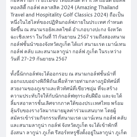
กอล์ฟรายการ อะเมซิ่ง ไทยแลนด์ ทราเวล แอนด์ ฮอสพิ
ทอลลิตี้ กอล์ฟ คลาสสิค 2024 (Amazing Thailand
Travel and Hospitality Golf Classics 2024) ถือเป็น
หนึ่งในไฮไลท์ของปฏิทินกอล์ฟภายในประเทศ กำหนด
จัดขึ้น ณ สนามรอยัลเลคไซด์ อำเภอบางปะกง จังหวัด
ฉะเชิงเทรา ในวันที่ 11 กันยายน 2567 รวมถึงสองสนาม
กอล์ฟชั้นนำของจังหวัดภูเก็ต ได้แก่ สนามเรด เมาน์เทน
กอล์ฟ คลับ และสนามลากูน่า กอล์ฟ ภูเก็ต ในระหว่าง
วันที่ 27-29 กันยายน 2567
ทั้งนี้นักกอล์ฟจะได้ออกรอบ ณ สนามกอล์ฟชั้นนำที่
ออกแบบอย่างพิถีพิถันเพื่อท้าทายท่ามกลางภูมิทัศน์ที่
สวยงามของภูเขาและทิวทัศน์ที่เขียวชอุ่ม ที่จะสร้าง
ความประทับใจให้กับนักกอล์ฟทุกระดับฝีมือ และจะได้
ลิ้มรสอาหารชั้นเลิศจากภาคใต้ของประเทศไทย พร้อม
ลุ้นรับของรางวัลมากมายมูลค่าร่วมแสนบาท โดยผู้
สมัครเข้าร่วมกิจกรรมที่สนามเรด เมาน์เทน กอล์ฟ คลับ
และสนามลากูน่า กอล์ฟ จังหวัดภูเก็ต จะได้เข้าพักที่
อังสนา ลากูน่า ภูเก็ต รีสอร์ทหรูซึ่งตั้งอยู่ในลากูน่า ภูเก็ต