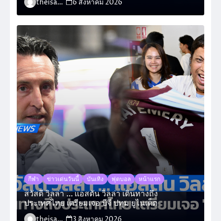
theisara_admin
6 สิงหาคม 2026
กีฬา
ข่าวเด่นวันนี้
บันเทิง
ฟุตบอล
หน้าแรก
สวัสดี วิลล่า … แอสตัน วิลล่า เดินทางถึง
ประเทศไทย เตรียมเจอ บีจี ปทุม ยูไนเต็ด
theisara_admin
3 สิงหาคม 2026