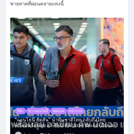
ชายหาดที่ผ่อนคลายแห่งนี้
กีฬา
ข่าวเด่นวันนี้
ฟุตบอล
หน้าแรก
“แอนโธนี ฮัดสัน” นำทีมชาติไทย กลับถึงไทย
เตรียมพร้อมลุย อาเซียน คัพ 2026 นัดเจอ เมียนมา