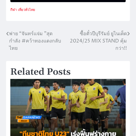
กีฬา
เที่ยวทั่วไทย
พ่าย “จันทร์แจ่ม ”สุด
ซื้อตั๋วปีบุรีรัมย์ ยูไนเต็ด
แนะแนว
กำลัง #คว้าทองแดงกลับ
2024/25 MIX STAND คุ้ม
เรื่อง
ไทย
กว่า!!
Related Posts