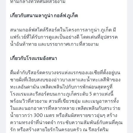
ท่ามกลางทิวทัศน์ที่สวยงาม
เกี่ยวกับสนามลากูน่า กอล์ฟ ภูเก็ต
สนามกอล์ฟสไตล์รีสอร์ตในโครงการลากูน่า ภูเก็ต มี
แฟร์เวย์ที่ได้รับการดูแลเป็นอย่างดี โดดเด่นที่อุปสรรค
น้ำอันท้าทาย และบรรยากาศเกาะที่สวยงาม
เกี่ยวกับโรงแรมอังสนา
ดื่มด่ำกับรีสอร์ตครบวงจรแห่งแรกของเอเชียที่ตั้งอยู่บน
ชายฝั่งที่เงียบสงบของอ่าวบางเทาและน้ำทะเลสีฟ้าของ
ทะเลอันดามัน เพลิดเพลินไปกับการพักผ่อนสุดหรูที่
โรงแรมและรีสอร์ตบนเกาะภูเก็ตระดับ 5 ดาวแห่งนี้
พร้อมวิวที่สวยงาม สวนที่เขียวชอุ่ม และเมนูอาหารทั้ง
ในและนอกอาคารที่หลากหลาย เพลิดเพลินกับสระว่าย
น้ำยาวกว่า 300 เมตร หรือสัมผัสทรายขาวอุ่นๆ สร้าง
ความทรงจำที่น่าจดจำ กระชับความสัมพันธ์กับคนที่คุณ
รัก หรือสร้างสายใยรักในครอบครัว ณ รีสอร์ตริม