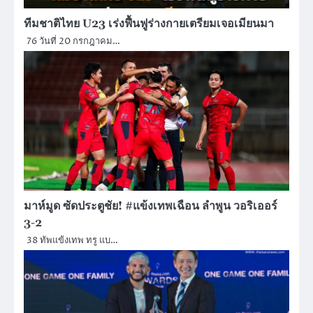
ทีมชาติไทย U23 เร่งฟื้นฟูร่างกายเตรียมเจอเมียนมา
76 วันที่ 20 กรกฎาคม…
มาห์มูด ซัดประตูชัย! #แข้งเทพเฉือน ลำพูน วอริเออร์
3-2
38 ทัพแข้งเทพ ทรู แบ…