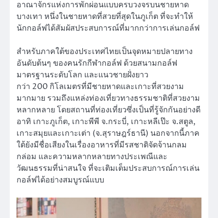
อาณาจักรแห่งการพักผ่อนแบบครบวงจรบนชายหาด
บางเทา หนึ่งในชายหาดที่สวยที่สุดในภูเก็ต ที่จะทำให้
นักกอล์ฟได้สัมผัสประสบการณ์ที่มากกว่าการเล่นกอล์ฟ
สำหรับภาคใต้ของประเทศไทยเป็นจุดหมายปลายทาง
อันดับต้นๆ ของคนรักกีฬากอล์ฟ ด้วยสนามกอล์ฟ
มาตรฐานระดับโลก และแนวชายฝั่งยาว
กว่า 200 กิโลเมตรที่มีชายหาดและเกาะที่สวยงาม
มากมาย รวมถึงแหล่งท่องเที่ยวทางธรรมชาติที่สวยงาม
หลากหลาย โดยสถานที่ท่องเที่ยวซึ่งเป็นที่รู้จักกันอย่างดี
อาทิ เกาะภูเก็ต, เกาะพีพี จ.กระบี่, เกาะหลีเป๊ะ จ.สตูล,
เกาะสมุยและเกาะเต่า (จ.สุราษฎร์ธานี) นอกจากนี้ภาค
ใต้ยังมีชื่อเสียงในเรื่องอาหารที่มีรสชาติจัดจ้านกลม
กล่อม และความหลากหลายทางประเพณีและ
วัฒนธรรมที่น่าสนใจ ที่จะเติมเต็มประสบการณ์การเล่น
กอล์ฟได้อย่างสมบูรณ์แบบ