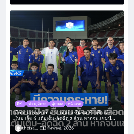
กีฬา
ข่าวภูมิภาค
ฟุตบอล
หน้าแรก
มีความกระหาย! มาดามแป้ง ชื่นชม ช้างศึก เลือด
ใหม่ เก็บ 6 แต้มเต็ม-อัดฉีด 2 ล้าน หากจบแชมป์
กลุ่ม
theisara_admin
2 สิงหาคม 2026