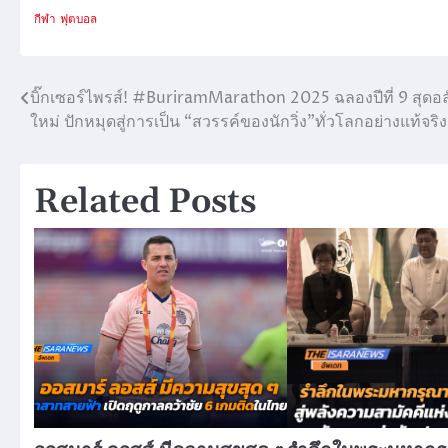
กีฬา
ฟุตบอล
บิ๊กเซอร์ไพรส์! #BuriramMarathon 2025 ฉลองปีที่ 9 สุดอล
แนะแนว
ใหม่ ปักหมุดสู่การเป็น “สวรรค์ของนักวิ่ง”ทั่วโลกอย่างแท้จริง
เรื่อง
Related Posts