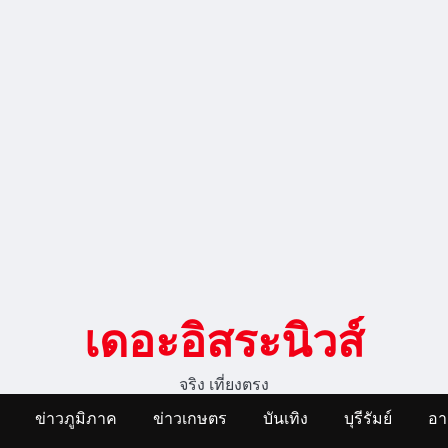
เดอะอิสระนิวส์
จริง เที่ยงตรง
ข่าวภูมิภาค
ข่าวเกษตร
บันเทิง
บุรีรัมย์
อ