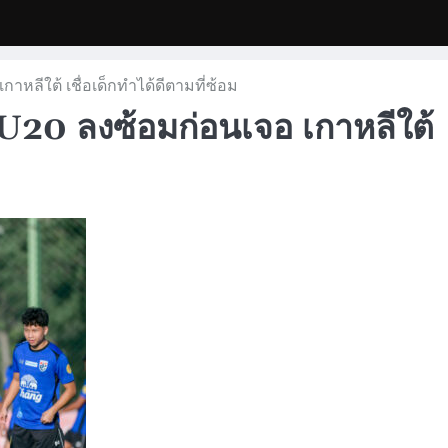
หลีใต้ เชื่อเด็กทำได้ดีตามที่ซ้อม
 U20 ลงซ้อมก่อนเจอ เกาหลีใต้