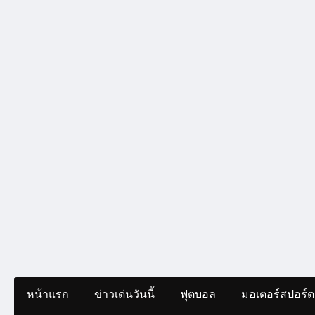
หน้าแรก
ข่าวเด่นวันนี้
ฟุตบอล
มอเตอร์สปอร์ต