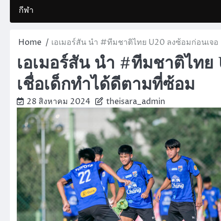
กีฬา
Home
เอเมอร์สัน นำ #ทีมชาติไทย U20 ลงซ้อมก่อนเจอ เกา
เอเมอร์สัน นำ #ทีมชาติไทย
เชื่อเด็กทำได้ดีตามที่ซ้อม
28 สิงหาคม 2024
theisara_admin