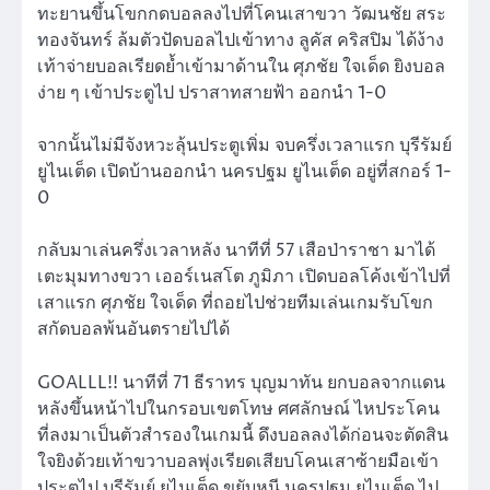
ทะยานขึ้นโขกกดบอลลงไปที่โคนเสาขวา วัฒนชัย สระ
ทองจันทร์ ล้มตัวปัดบอลไปเข้าทาง ลูคัส คริสปิม ได้ง้าง
เท้าจ่ายบอลเรียดย้ำเข้ามาด้านใน ศุภชัย ใจเด็ด ยิงบอล
ง่าย ๆ เข้าประตูไป ปราสาทสายฟ้า ออกนำ 1-0
จากนั้นไม่มีจังหวะลุ้นประตูเพิ่ม จบครึ่งเวลาแรก บุรีรัมย์
ยูไนเต็ด เปิดบ้านออกนำ นครปฐม ยูไนเต็ด อยู่ที่สกอร์ 1-
0
กลับมาเล่นครึ่งเวลาหลัง นาทีที่ 57 เสือป่าราชา มาได้
เตะมุมทางขวา เออร์เนสโต ภูมิภา เปิดบอลโค้งเข้าไปที่
เสาแรก ศุภชัย ใจเด็ด ที่ถอยไปช่วยทีมเล่นเกมรับโขก
สกัดบอลพ้นอันตรายไปได้
GOALLL!! นาทีที่ 71 ธีราทร บุญมาทัน ยกบอลจากแดน
หลังขึ้นหน้าไปในกรอบเขตโทษ ศศลักษณ์ ไหประโคน
ที่ลงมาเป็นตัวสำรองในเกมนี้ ดึงบอลลงได้ก่อนจะตัดสิน
ใจยิงด้วยเท้าขวาบอลพุ่งเรียดเสียบโคนเสาซ้ายมือเข้า
ประตูไป บุรีรัมย์ ยูไนเต็ด ขยับหนี นครปฐม ยูไนเต็ด ไป