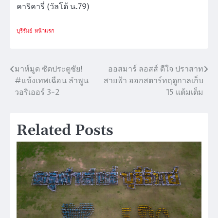
คาริคารี่ (วัลโด้ น.79)
บุรีรัมย์
หน้าแรก
มาห์มูด ซัดประตูชัย!
ออสมาร์ ลอสส์ ดีใจ ปราสาท
แนะแนว
#แข้งเทพเฉือน ลำพูน
สายฟ้า ออกสตาร์ทฤดูกาลเก็บ
เรื่อง
วอริเออร์ 3-2
15 แต้มเต็ม
Related Posts