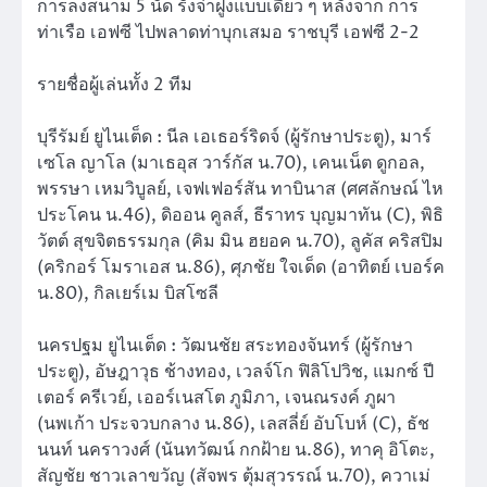
การลงสนาม 5 นัด รั้งจ่าฝูงแบบเดี่ยว ๆ หลังจาก การ
ท่าเรือ เอฟซี ไปพลาดท่าบุกเสมอ ราชบุรี เอฟซี 2-2
รายชื่อผู้เล่นทั้ง 2 ทีม
บุรีรัมย์ ยูไนเต็ด : นีล เอเธอร์ริดจ์ (ผู้รักษาประตู), มาร์
เซโล ญาโล (มาเธอุส วาร์กัส น.70), เคนเน็ต ดูกอล,
พรรษา เหมวิบูลย์, เจฟเฟอร์สัน ทาบินาส (ศศลักษณ์ ไห
ประโคน น.46), ดิออน คูลส์, ธีราทร บุญมาทัน (C), พิธิ
วัตต์ สุขจิตธรรมกุล (คิม มิน ฮยอค น.70), ลูคัส คริสปิม
(คริกอร์ โมราเอส น.86), ศุภชัย ใจเด็ด (อาทิตย์ เบอร์ค
น.80), กิลเยร์เม บิสโซลี
นครปฐม ยูไนเต็ด : วัฒนชัย สระทองจันทร์ (ผู้รักษา
ประตู), อัษฎาวุธ ช้างทอง, เวลจ์โก ฟิลิโปวิช, แมกซ์ ปี
เตอร์ ครีเวย์, เออร์เนสโต ภูมิภา, เจนณรงค์ ภูผา
(นพเก้า ประจวบกลาง น.86), เลสลี่ย์ อับโบห์ (C), ธัช
นนท์ นคราวงศ์ (นันทวัฒน์ กกฝ้าย น.86), ทาคุ อิโตะ,
สัญชัย ชาวเลาขวัญ (สัจพร ตุ้มสุวรรณ์ น.70), ควาเม่