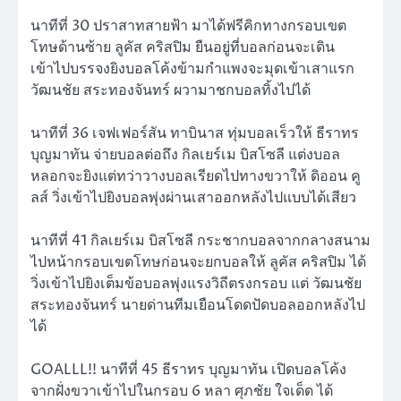
นาทีที่ 30 ปราสาทสายฟ้า มาได้ฟรีคิกทางกรอบเขต
โทษด้านซ้าย ลูคัส คริสปิม ยืนอยู่ที่บอลก่อนจะเดิน
เข้าไปบรรจงยิงบอลโค้งข้ามกำแพงจะมุดเข้าเสาแรก
วัฒนชัย สระทองจันทร์ ผวามาชกบอลทิ้งไปได้
นาทีที่ 36 เจฟเฟอร์สัน ทาบินาส ทุ่มบอลเร็วให้ ธีราทร
บุญมาทัน จ่ายบอลต่อถึง กิลเยร์เม บิสโซลี แต่งบอล
หลอกจะยิงแต่ทว่าวางบอลเรียดไปทางขวาให้ ดิออน คู
ลส์ วิ่งเข้าไปยิงบอลพุ่งผ่านเสาออกหลังไปแบบได้เสียว
นาทีที่ 41 กิลเยร์เม บิสโซลี กระชากบอลจากกลางสนาม
ไปหน้ากรอบเขตโทษก่อนจะยกบอลให้ ลูคัส คริสปิม ได้
วิ่งเข้าไปยิงเต็มข้อบอลพุ่งแรงวิถีตรงกรอบ แต่ วัฒนชัย
สระทองจันทร์ นายด่านทีมเยือนโดดปัดบอลออกหลังไป
ได้
GOALLL!! นาทีที่ 45 ธีราทร บุญมาทัน เปิดบอลโค้ง
จากฝั่งขวาเข้าไปในกรอบ 6 หลา ศุภชัย ใจเด็ด ได้