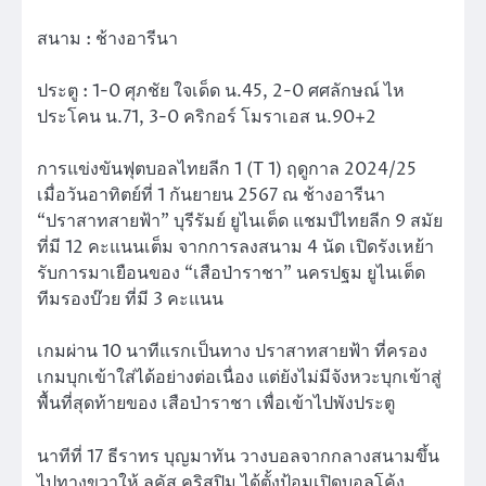
สนาม
: ช้างอารีนา
ประตู : 1-0 ศุภชัย ใจเด็ด น.45, 2-0 ศศลักษณ์ ไห
ประโคน น.71, 3-0 คริกอร์ โมราเอส น.90+2
การแข่งขันฟุตบอลไทยลีก 1 (T 1) ฤดูกาล 2024/25
เมื่อวันอาทิตย์ที่ 1 กันยายน 2567 ณ ช้างอารีนา
“ปราสาทสายฟ้า” บุรีรัมย์ ยูไนเต็ด แชมป์ไทยลีก 9 สมัย
ที่มี 12 คะแนนเต็ม จากการลงสนาม 4 นัด เปิดรังเหย้า
รับการมาเยือนของ “เสือป่าราชา” นครปฐม ยูไนเต็ด
ทีมรองบ๊วย ที่มี 3 คะแนน
เกมผ่าน 10 นาทีแรกเป็นทาง ปราสาทสายฟ้า ที่ครอง
เกมบุกเข้าใส่ได้อย่างต่อเนื่อง แต่ยังไม่มีจังหวะบุกเข้าสู่
พื้นที่สุดท้ายของ เสือป่าราชา เพื่อเข้าไปพังประตู
นาทีที่ 17 ธีราทร บุญมาทัน วางบอลจากกลางสนามขึ้น
ไปทางขวาให้ ลูคัส คริสปิม ได้ตั้งป้อมเปิดบอลโค้ง