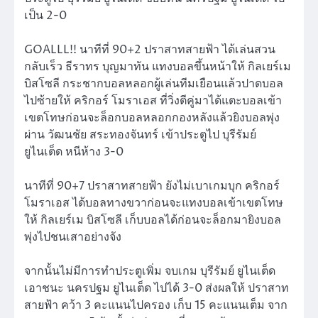
เป็น 2-0
GOALLL!! นาทีที่ 90+2 ปราสาทสายฟ้า ได้เล่นสวน
กลับเร็ว ธีราทร บุญมาทัน แทงบอลขึ้นหน้าให้ กิลเยร์เม
บิสโซลี กระชากบอลหลอกผู้เล่นทีมเยือนแล้วปาดบอล
ไปซ้ายให้ คริกอร์ โมราเอส ที่วิ่งตีคู่มาได้แตะบอลเข้า
เขตโทษก่อนจะล็อกบอลหลอกกองหลังแล้วยิงบอลพุ่ง
ผ่าน วัฒนชัย สระทองจันทร์ เข้าประตูไป บุรีรัมย์
ยูไนเต็ด หนีห้าง 3-0
นาทีที่ 90+7 ปราสาทสายฟ้า ยังไม่เบาเกมบุก คริกอร์
โมราเอส ได้บอลทางขวาก่อนจะแทงบอลเข้าเขตโทษ
ให้ กิลเยร์เม บิสโซลี เก็บบอลได้ก่อนจะล็อกมายิงบอล
พุ่งไปชนเสาอย่างจัง
จากนั้นไม่มีการทำประตูเพิ่ม จบเกม บุรีรัมย์ ยูไนเต็ด
เอาชนะ นครปฐม ยูไนเต็ด ไปได้ 3-0 ส่งผลให้ ปราสาท
สายฟ้า คว้า 3 คะแนนไปครอง เก็บ 15 คะแนนเต็ม จาก