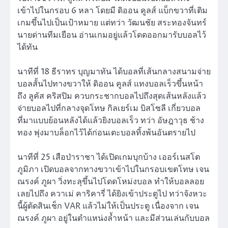
เข้าไปในกรอบ 6 หลา โดยมี ดิออน คูลส์ แบ็กขวาที่เติม
เกมขึ้นไปเป็นเป้าหมาย แต่ทว่า วัฒนชัย สระทองจันทร์
นายด่านทีมเยือน อ่านเกมอยู่แล้วโดดออกมารับบอลไว้
ได้ทัน
นาทีที่ 18 ธีราทร บุญมาทัน ได้บอลที่เส้นกลางสนามจ่าย
บอลสั้นไปทางขวาให้ ดิออน คูลส์ แทงบอลเร็วขึ้นหน้า
ถึง ลูคัส คริสปิม ควบกระชากบอลไปถึงสุดเส้นหลังแล้ว
จ่ายบอลไปที่กลางจุดโทษ กิลเยร์เม บิสโซลี เกี่ยวบอล
ที่มาแบบย้อนหลังได้แล้วยิงบอลเร็ว ทว่า อัษฎาวุธ ช้าง
ทอง พุ่งมาบล็อกไว้ได้ก่อนเตะบอลทิ้งพ้นอันตรายไป
นาทีที่ 25 เสือป่าราชา ได้เปิดเกมบุกบ้าง เออร์เนสโต
ภูมิภา เปิดบอลจากทางขวาเข้าไปในกรอบเขตโทษ เจน
ณรงค์ ภูผา วิ่งทะลุขึ้นไปโดดโหม่งบอล ทำให้บอลลอย
เลยไปถึง ควาเม่ คาริคารี่ ได้ยิงเข้าประตูไป ทว่าจังหวะ
นี้ผู้ตัดสินเช็ก VAR แล้วไม่ให้เป็นประตู เนื่องจาก เจน
ณรงค์ ภูผา อยู่ในตำแหน่งล้ำหน้า และมีส่วนเล่นกับบอล