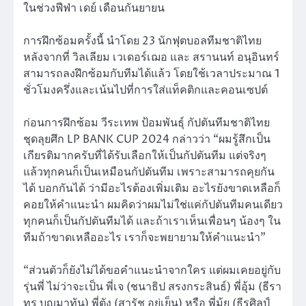
ในช่วงฟีฟ่า เดย์ เดือนกันยายน
การฝึกซ้อมครั้งนี้ นำโดย 23 นักฟุตบอลทีมชาติไทย
หลังจากที่ วิลเลียม เวเดอร์เฌอ และ สรานนท์ อนุอินทร์
สามารถลงฝึกซ้อมกับทีมได้แล้ว โดยใช้เวลาประมาณ 1
ชั่วโมงครึ่งและเน้นไปที่การใส่แท็คติกและคอนเซปต์
ก่อนการฝึกซ้อม วีระเทพ ป้อมพันธุ์ กัปตันทีมชาติไทย
ชุดลุยศึก LP BANK CUP 2024 กล่าวว่า “ผมรู้สึกเป็น
เกียรติมากครับที่ได้รับเลือกให้เป็นกัปตันทีม แต่จริงๆ
แล้วทุกคนก็เป็นเหมือนกัปตันทีม เพราะสามารถคุยกัน
ได้ บอกกันได้ ว่ามีอะไรต้องเพิ่มเติม อะไรยังขาดเหลือก็
คอยให้คำแนะนำ ผมคิดว่าผมไม่ใช่แค่กัปตันทีมคนเดียว
ทุกคนก็เป็นกัปตันทีมได้ และถ้าเราเห็นเพื่อนๆ น้องๆ ใน
ทีมถ้าขาดเหลืออะไร เราก็จะพยายามให้คำแนะนำ”
“ส่วนตัวก็ยังไม่ได้ขอคำแนะนำจากใคร แต่ผมเคยอยู่กับ
รุ่นพี่ ไม่ว่าจะเป็น พี่เจ (ชนาธิป สรงกระสินธ์) พี่อุ้ม (ธีรา
ทร บุญมาทัน) พี่ตัง (สารัช อยู่เย็น) หรือ พี่มุ้ย (ธีรศิลป์