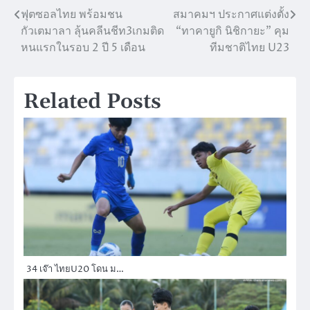
ฟุตซอลไทย พร้อมชน
สมาคมฯ ประกาศแต่งตั้ง
แนะแนว
กัวเตมาลา ลุ้นคลีนชีท3เกมติด
“ทาคายูกิ นิชิกายะ” คุม
เรื่อง
หนแรกในรอบ 2 ปี 5 เดือน
ทีมชาติไทย U23
Related Posts
34 เจ๊า ไทยU20 โดน ม…