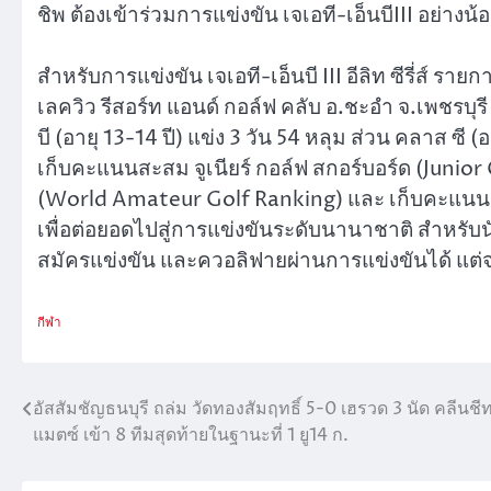
ชิพ ต้องเข้าร่วมการแข่งขัน เจเอที-เอ็นบีIII อย่างน
สำหรับการแข่งขัน เจเอที-เอ็นบี III อีลิท ซีรี่ส์ รา
เลควิว รีสอร์ท แอนด์ กอล์ฟ คลับ อ.ชะอำ จ.เพชรบุ
บี (อายุ 13-14 ปี) แข่ง 3 วัน 54 หลุม ส่วน คลาส ซี (อ
เก็บคะแนนสะสม จูเนียร์ กอล์ฟ สกอร์บอร์ด (Juni
(World Amateur Golf Ranking) และ เก็บคะแนนสะส
เพื่อต่อยอดไปสู่การแข่งขันระดับนานาชาติ สำหรับ
สมัครแข่งขัน และควอลิฟายผ่านการแข่งขันได้ แ
กีฬา
อัสสัมชัญธนบุรี ถล่ม วัดทองสัมฤทธิ์ 5-0 เฮรวด 3 นัด คลีนชีทท
แนะแนว
แมตซ์ เข้า 8 ทีมสุดท้ายในฐานะที่ 1 ยู14 ก.
เรื่อง