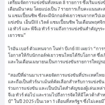
เตรียมจัดการแข่งขันทั้งหมด 8 รายการ ซึ่งเริ่มแข่
เดือนมีนาคม โดยแบ่งเป็น 7 รายการเก็บคะแนนสะสมเพ
น แชมเปี้ยนชิพ ซึ่งจะมีนักกอล์ฟเยาวชนจากทวีปเอเชี
แข่งขัน เอ็นบีIII เวิลด์ แชมเปี้ยนชิพ ในเดือนพฤศจ
เอ ทัวร์ และ พีจีเอ ทัวร์ รวมถึงการแข่งขันสำคัญๆ
เยาวชน”
ไรอัน เบอร์ ตัวแทนจาก โนท่า บีเกย์ III เผยว่า “การร่ว
โอกาสให้กับนักกอล์ฟเยาวชนไทยได้รับโอกาส ซึ่งเกิด
และในเดือนเมษายนเป็นการแข่งขันรายการใหญ่รอบ
“สองปีที่ผ่านมาเราเคยจัดการแข่งขันที่ประเทศไทย คร
และถือเป็นทัวร์นาเม้นท์คัดเลือกสำหรับการแข่งขัน 
ร่วมการแข่งขัน และเป็นบันไดสำคัญของผู้เล่นเหล่านั
จีเอ ทัวร์ ต่อไป และรวมไปถึงการจัดให้มีโควต้าสำห
ป์” ในปี 2025 เป็นเวลา 1 เดือนที่สหรัฐฯ ซึ่งไม่เค