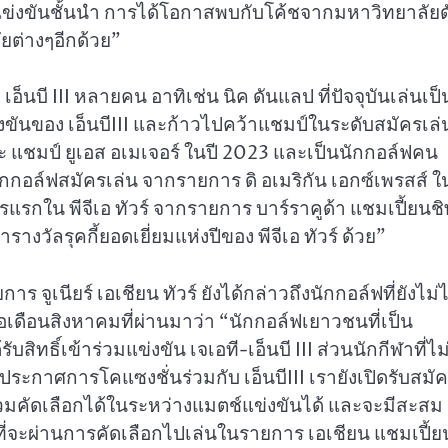
รแข่งขันชั้นนำ การได้โอกาสพบกับโค้ชจากมหาวิทยาลัยด
ยต่างๆอีกด้วย”
็นบี III หลายคน อาทิเช่น นิค ดันแลป ที่ปัจจุบันเล่นเป็
รแข่งขันของ เอ็นบีIII และก้าวไปคว้าแชมป์ในระดับสมัครเล่
ละ แชมป์ ยูเอส อเมเจอร์ ในปี 2023 และเป็นนักกอล์ฟคน
นนักกอล์ฟสมัครเล่น จากรายการ ดิ อเมริกัน เอกซ์เพรสส์ ใ
กใน พีจีเอ ทัวร์ จากรายการ บาร์ราคูด้า แชมเปี้ยนช
รางวัลรุคกี้ยอดเยี่ยมแห่งปีของ พีจีเอ ทัวร์ ด้วย”
เนียร์ เอเชียน ทัวร์ ยังได้กล่าวถึงนักกอล์ฟที่ยังไม่ไ
อเดือนสิงหาคมที่ผ่านมาว่า “นักกอล์ฟเยาวชนที่เป็น
ิทธิ์เข้าร่วมแข่งขัน เจเอที-เอ็นบี III ส่วนนักกีฬาที่ไม
ารประกาศการโคแซงชั่นร่วมกับ เอ็นบีIII เรายังเปิดรับสมั
ร่วมคัดเลือกได้ในระหว่างแมตช์แข่งขันได้ และจะมีสะสม
่จะผ่านการคัดเลือกไปเล่นในรายการ เอเชียน แชมเปี้ย