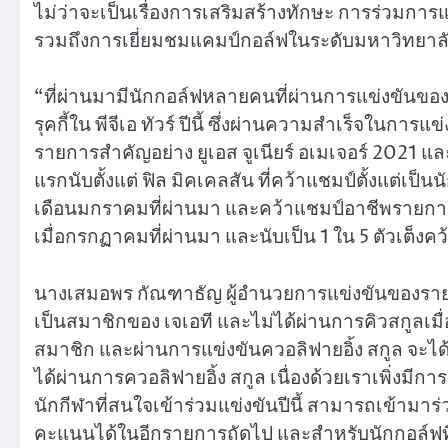
ไม่ว่าจะเป็นเรื่องการเสริมสร้างทักษะ การร่วมกา
รวมถึงการเยี่ยมชมแคมป์กอล์ฟในระดับมหาวิทยาลั
“ที่ผ่านมามีนักกอล์ฟหลายคนที่ผ่านการแข่งขันของ เอ
รุคกี้ใน พีจีเอ ทัวร์ ปีนี้ ซึ่งผ่านความสำเร็จในกา
รายการสำคัญอย่าง ยูเอส จูเนียร์ อเมเจอร์ 2021 แ
แรกนับตั้งแต่ ฟิล มิคเคลสัน ที่คว้าแชมป์ตั้งแต่เป็
เดือนมกราคมที่ผ่านมา และคว้าแชมป์อาชีพรายการแร
เมื่อกรกฏาคมที่ผ่านมา และนับเป็น 1 ใน 5 ตัวเต็งคว้า
นางเสมอพร กัณฑาธัญ ผู้อำนวยการแข่งขันของรายการ จู
เป็นสมาชิกของ เจเอที และไม่ได้ผ่านการคิวสกูลเมื่
สมาชิก และผ่านการแข่งขันควอลิฟายอิ้ง สกูล จะได้รับส
ได้ผ่านการควอลิฟายอิ้ง สกูล เนื่องด้วยเราเพิ่งมีก
นักกีฬาที่สนใจเข้าร่วมแข่งขันปีนี้ สามารถเข้ามา
คะแนนได้ในอีกรายการถัดไป และสำหรับนักกอล์ฟที