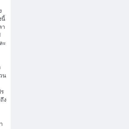
ง
นี้
วลา
ฟ
และ
ง
่วน
ปร
ถึง
รา