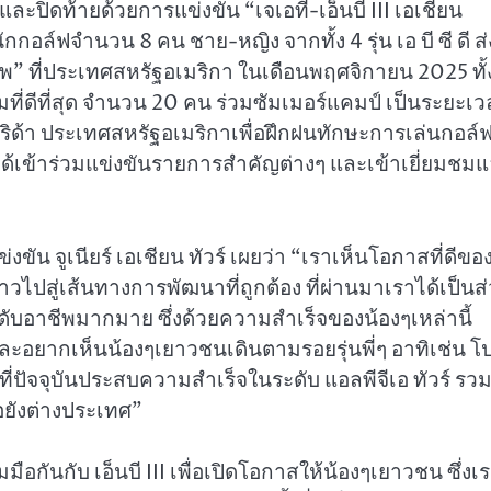
สม และปิดท้ายด้วยการแข่งขัน “เจเอที-เอ็นบี III เอเชียน
กอล์ฟจำนวน 8 คน ชาย-หญิง จากทั้ง 4 รุ่น เอ บี ซี ดี ส่
นชิพ” ที่ประเทศสหรัฐอเมริกา ในเดือนพฤศจิกายน 2025 ทั้ง
ี่ดีที่สุด จำนวน 20 คน ร่วมซัมเมอร์แคมป์ เป็นระยะเ
อริด้า ประเทศสหรัฐอเมริกาเพื่อฝึกฝนทักษะการเล่นกอล์
ได้เข้าร่วมแข่งขันรายการสำคัญต่างๆ และเข้าเยี่ยมชม
่งขัน จูเนียร์ เอเชียน ทัวร์ เผยว่า “เราเห็นโอกาสที่ดีขอ
ไปสู่เส้นทางการพัฒนาที่ถูกต้อง ที่ผ่านมาเราได้เป็นส
ับอาชีพมากมาย ซึ่งด้วยความสำเร็จของน้องๆเหล่านี้
ละอยากเห็นน้องๆเยาวชนเดินตามรอยรุ่นพี่ๆ อาทิเช่น โ
่ปัจจุบันประสบความสำเร็จในระดับ แอลพีจีเอ ทัวร์ รวม
ยังต่างประเทศ”
นกับ เอ็นบี III เพื่อเปิดโอกาสให้น้องๆเยาวชน ซึ่งเ