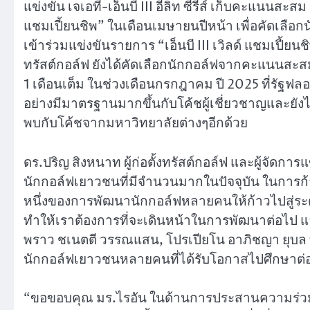
แข่งขัน เจเอที-เอ็นบี III อีลิท ซีรี่ส์ เก็บคะแนนสะ
แชมเปี้ยนชิพ” ในเดือนเมษายนปีหน้า เพื่อคัดเลือกนัก
เข้าร่วมแข่งขันรายการ “เอ็นบี III เวิลด์ แชมเปี้ย
ทรัสต์กอล์ฟ ยังได้คัดเลือกนักกอล์ฟจากคะแนนสะสมท
1 เดือนเต็ม ในช่วงเดือนกรกฎาคม ปี 2025 ที่รัฐฟล
อย่างมีมาตรฐานมากขึ้นกับโค้ชผู้เชี่ยวชาญและยัง
พบกับโค้ชจากมหาวิทยาลัยต่างๆอีกด้วย
ดร.ปริญ สิงหนาท ผู้ก่อตั้งทรัสต์กอล์ฟ และผู้จัดการแข
นักกอล์ฟเยาวชนที่มีจำนวนมากในปัจจุบัน ในการก้าว
หนึ่งของการพัฒนานักกอล์ฟหลายคนให้ก้าวไปสู่ระด
ทำให้เราต้องการที่จะเดินหน้าในการพัฒนาต่อไป แ
พราว ชเนตตี วรรณแสน, โปรเปียโน อาภิชญา ยุบล ที
นักกอล์ฟเยาวชนหลายคนที่ได้รับโอกาสไปศึกษาต่อ
“ขอขอบคุณ มร.ไรอัน ในด้านการประสานความร่วมมือกั