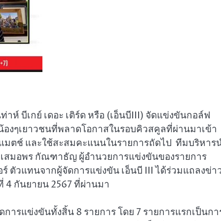
่าห์ บีเกย์ เดอะ เติร์ด หรือ (เอ็นบีIII) จัดแข่งขันกอล์ฟ
น้องๆเยาวชนที่พลาดโอกาสในรอบคิวสคูลที่ผ่านมาเข้า
่างแมตช์ และใช้สะสมคะแนนในรายการถัดไป ทีมบริหาร
 นางเสมอพร กัณฑาธัญ ผู้อำนวยการแข่งขันของรายการ
บอร์ ตัวแทนจากผู้จัดการแข่งขัน เอ็นบี III ได้ร่วมแถลงข่า
ี่ 4 กันยายน 2567 ที่ผ่านมา
ยมจัดการแข่งขันทั้งสิ้น 8 รายการ โดย 7 รายการแรกเป็นกา