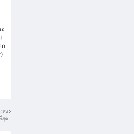
ละ
ม
ลก
t)
งส่ง
่สุด