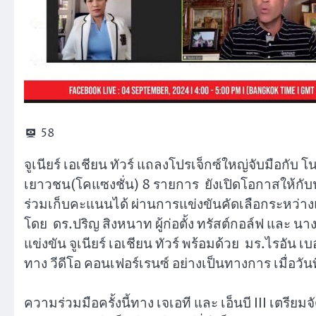
58
จูเนียร์ เอเชียน ทัวร์ แถลงโปรเจ็กซ์ใหญ่จับมือกับ โนท
เยาวชน(โคแซงชั่น) 8 รายการ ยังเปิดโอกาสให้กับ
ร่วมเก็บคะแนนได้ ผ่านการแข่งขันคัดเลือกระหว
โดย ดร.ปริญ สิงหนาท ผู้ก่อตั้ง ทรัสต์กอล์ฟ และ
แข่งขัน จูเนียร์ เอเชียน ทัวร์ พร้อมด้วย มร.ไรอัน เ
ทาง วีดีโอ คอนเฟอร์เรนซ์ อย่างเป็นทางการ เมื่อวันท
ความร่วมมือครั้งนี้ทาง เจเอที และ เอ็นบี III เตรี