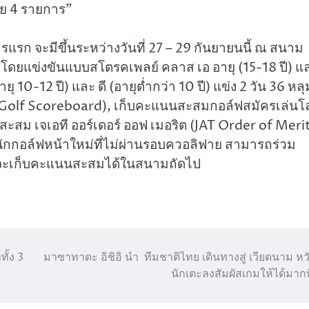
้อย 4 รายการ”
ยการแรก จะมีขึ้นระหว่างวันที่ 27 – 29 กันยายนนี้ ณ สนาม
รี โดยแข่งขันแบบสโตรคเพลย์ คลาส เอ อายุ (15-18 ปี) แ
ายุ 10-12 ปี) และ ดี (อายุต่ำกว่า 10 ปี) แข่ง 2 วัน 36 หลุ
or Golf Scoreboard), เก็บคะแนนสะสมกอล์ฟสมัครเล่นโ
ม เจเอที ออร์เดอร์ ออฟ เมอริต (JAT Order of Meri
นักกอล์ฟหน้าใหม่ที่ไม่ผ่านรอบควอลิฟาย สามารถร่วม
ต่จะเก็บคะแนนสะสมได้ในสนามถัดไป
ั้ง 3
มาซาทาดะ อิชิอิ นำ ทีมชาติไทย เดินทางสู่ เวียดนาม หวั
นักเตะลงสัมผัสเกมให้ได้มากที