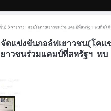
คแซงชั่น) 8 รายการ มอบโอกาสเยาวชนร่วมแคมป์ที่สหรัฐฯ พบทีมโค
III จัดแข่งขันกอล์ฟเยาวชน(โคแ
ยาวชนร่วมแคมป์ที่สหรัฐฯ พบ