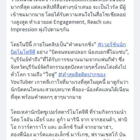
มากที่สุด แต่ละคลิปที่สื่อต่างๆนำเสนอ จะเป็นไวรัล มีผู้
เข้าชมมากมาย โดยได้รับความสนใจในสื่อโซเชียลอย่
างสูงสูด ทำเอายอด Engagement, Reach และ
Impression พุ่งไปตามๆกัน
โดยในปีนี้ ภายในคลิปเป็น“คำคมรถซิ่ง”
#เวอร์ชันนัก
บิดโมโตจีพี
อย่าง “บิดจนหมดปลอก น้องบอกพี่ไม่แซ่บ”,
“บุรีรัมย์ทำถึง”ที่ได้รับการขนานนามจากแฟนกีฬา ซึ่ง
จังหวัดบุรีรัมย์จัดกิจกรรมสุดปังหลายๆครั้งจนโด่งดังไป
ทั่วโลก รวมถึง “ใจฟู”
#คำสุดฮิตติดปากของ
YouTuber เกาหลีเกาใจที่มาแรงที่สุดในยุคนี้ มาดูกันว่า
นักบิดคนไหนจะสวมบทบาท พี่จอง-น้องคัลแลนได้เนียน
ที่สุด พร้อมคำตลกๆ ฮาๆมากมาย
โดยเหล่านักบิดซูเปอร์สตาร์โมโตจีพี ที่ร่วมกิจกรรมนำ
โดย โจอัน เมียร์ และ ลูก้า มารินี จาก จากฮอนด้า, ฟาบิ
โอ กวาร์ตาราโร และ อเล็กซ์ รินส์ จากยามาฮ่า,
สองพี่น้อง มาร์คและอเล็กซ์ มาร์เกซ, ฟรานเชสโก้ บัน