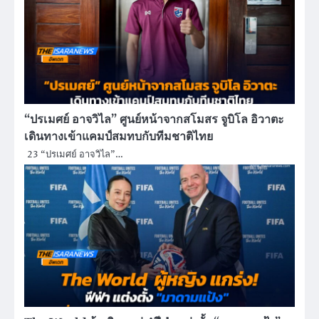
“ปรเมศย์ อาจวิไล” ศูนย์หน้าจากสโมสร จูบิโล อิวาตะ
เดินทางเข้าแคมป์สมทบกับทีมชาติไทย
23 “ปรเมศย์ อาจวิไล”…