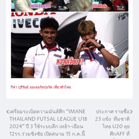
กีฬา
บุรีรัมย์
มอเตอร์สปอร์ต
เที่ยวทั่วไทย
เตรียมระเบิดความมันส์ศึก “IMANE
ประกาศ รายชื่อ
แนะแนว
THAILAND FUTSAL LEAGUE U18
23 แข้ง ทีมชาติ
เรื่อง
2024” ปี 3 ใช้ระบบลีก เหย้า-เยือน
ไทย U20 ลุย
12รร.ร่วมชิงชัย เปิดสนาม 15 ก.ค.นี้
ศึกAFF ที่