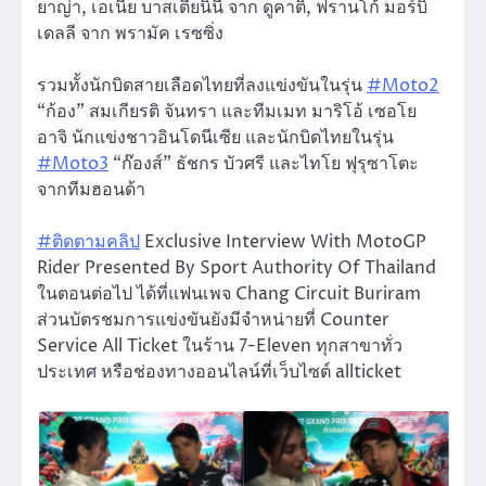
ยาญ่า, เอเนีย บาสเตียนินี จาก ดูคาติ, ฟรานโก้ มอร์บิ
เดลลี จาก พรามัค เรซซิ่ง
รวมทั้งนักบิดสายเลือดไทยที่ลงแข่งขันในรุ่น
#Moto2
“ก้อง” สมเกียรติ จันทรา และทีมเมท มาริโอ้ เซอโย
อาจิ นักแข่งชาวอินโดนีเซีย และนักบิดไทยในรุ่น
#Moto3
“ก๊องส์” ธัชกร บัวศรี และไทโย ฟุรุซาโตะ
จากทีมฮอนด้า
#ติดตามคลิป
Exclusive Interview With MotoGP
Rider Presented By Sport Authority Of Thailand
ในตอนต่อไป ได้ที่แฟนเพจ Chang Circuit Buriram
ส่วนบัตรชมการแข่งขันยังมีจำหน่ายที่ Counter
Service All Ticket ในร้าน 7-Eleven ทุกสาขาทั่ว
ประเทศ หรือช่องทางออนไลน์ที่เว็บไซต์ allticket