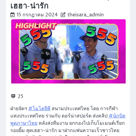
เฮฮา-น่ารัก
15 กรกฎาคม 2024
theisara_admin
25
ฝ่ายจัดฯ
#โมโตจีพี
สนามประเทศไทย โดย การกีฬา
แห่งประเทศไทย ร่วมกับ ดอร์น่าสปอร์ต ส่งคลิป
#นักบิด
พูดภาษาไทย
หลังส่งทีมงาน ยกกองไปเก็บโมเมนต์เรียก
รอยยิ้ม สุดเฮฮา-น่ารัก มาฝากแฟนความเร็วชาวไทย