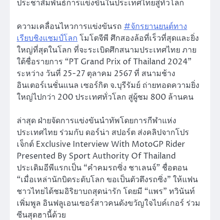
ประชาสัมพันธ์การแข่งขันในประเทศไทยสู่ทั่วโลก
ความเคลื่อนไหวการแข่งขันรถ
#จักรยานยนต์ทาง
เรียบชิงแชมป์โลก
โมโตจีพี ศึกสองล้อที่เร็วที่สุดและยิ่ง
ใหญ่ที่สุดในโลก ที่จะระเบิดศึกสนามประเทศไทย ภาย
ใต้ชื่อรายการ “PT Grand Prix of Thailand 2024”
ระหว่าง วันที่ 25-27 ตุลาคม 2567 ที่ สนามช้าง
อินเตอร์เนชั่นแนล เซอร์กิต จ.บุรีรัมย์ ถ่ายทอดความยิ่ง
ใหญ่ไปกว่า 200 ประเทศทั่วโลก สู่ผู้ชม 800 ล้านคน
ล่าสุด ฝ่ายจัดการแข่งขันนำทัพโดยการกีฬาแห่ง
ประเทศไทย ร่วมกับ ดอร์น่า สปอร์ต ส่งคลิปจากโปร
เจ็กต์ Exclusive Interview With MotoGP Rider
Presented By Sport Authority Of Thailand
ประเดิมอีพีแรกเป็น “คำคมรถซิ่ง ชาเลนจ์” ชื่อตอน
“เมื่อเหล่านักบิดระดับโลก ขอเป็นตัวตึงรถซิ่ง” ให้แฟน
ชาวไทยได้ชมอิริยาบถสุดน่ารัก โดยมี “แพร” ทวินันท์
เพิ่มพูล อินฟลูเอนเซอร์สาวคนดังขวัญใจไบค์เกอร์ ร่วม
ซีนสุดฮานี้ด้วย