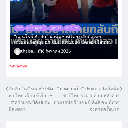
กีฬา
ข่าวเด่นวันนี้
ฟุตบอล
หน้าแรก
“แอนโธนี ฮัดสัน” นำทีมชาติไทย กลับถึงไทย
เตรียมพร้อมลุย อาเซียน คัพ 2026 นัดเจอ เมียนมา
theisara_admin
6 สิงหาคม 2026
กีฬา
ฟุตบอล
กัปตัน “เจ” ชนาธิป ซัด
“มาดามแป้ง” ประกาศอัดฉีดทีม
แนะแนว
พา ไทย เฉือน ซีเรีย 2-
ชาติไทย รวม 5 ล้าน หลังล้าง
เรื่อง
1#คว้าแชมป์คิงส์ คัพ
อาถรรพ์คว้าแชมป์ คิงส์ คัพ ที่ต่าง
ที่สงขลา
จังหวัดครั้งแรก