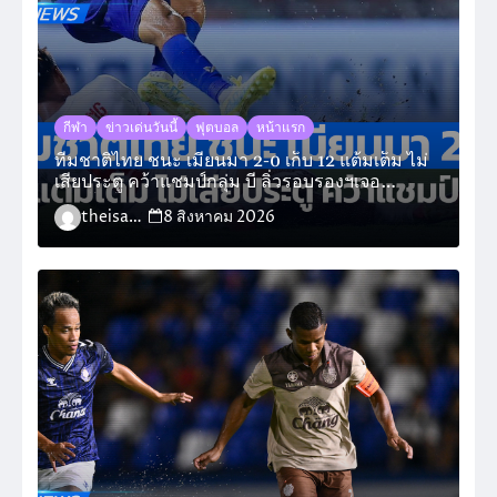
กีฬา
ข่าวเด่นวันนี้
ฟุตบอล
หน้าแรก
ทีมชาติไทย ชนะ เมียนมา 2-0 เก็บ 12 แต้มเต็ม ไม่
เสียประตู คว้าแชมป์กลุ่ม บี ลิ่วรอบรองฯเจอ
สิงคโปร์
theisara_admin
8 สิงหาคม 2026