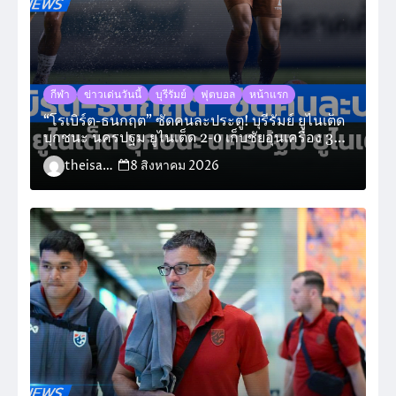
กีฬา
ข่าวเด่นวันนี้
บุรีรัมย์
ฟุตบอล
หน้าแรก
“โรเบิร์ต-ธนกฤต” ซัดคนละประตู! บุรีรัมย์ ยูไนเต็ด
บุกชนะ นครปฐม ยูไนเต็ด 2-0 เก็บชัยอุ่นเครื่อง 3
นัดรวด
theisara_admin
8 สิงหาคม 2026