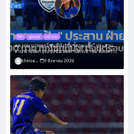
กีฬา
ฟุตบอล
หน้าแรก
ลด 100 บาททุกโซนที่นั่ง! “มาดามแป้ง” ประสาน
งาน ฝ่ายจัดการแข่งขัน ลดค่าบัตรเข้าชม ตั้งแต่รอ
บรองฯ อาเซียน คัพ 2026
theisara_admin
9 สิงหาคม 2026