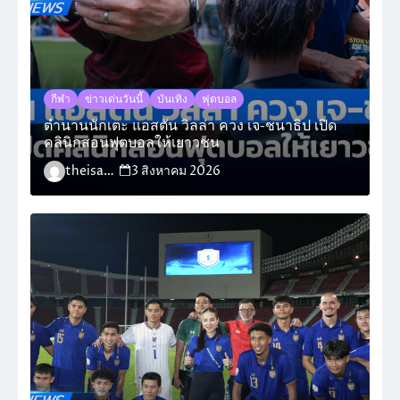
กีฬา
ข่าวเด่นวันนี้
บันเทิง
ฟุตบอล
ตำนานนักเตะ แอสตัน วิลล่า ควง เจ-ชนาธิป เปิด
คลินิกสอนฟุตบอลให้เยาวชน
theisara_admin
3 สิงหาคม 2026