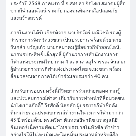
ประจำปี 2568 ภาคแรก ที่ จ.สงขลา จัดโดย สมาคมผู้สื่อ
ข่าวกีฬาออนไลน์ ร่วมกับ กองทุนพัฒนาสื่อปลอดภัย
และสร้างสรรค์
ภายในงานได้รับเกียรติจาก นายจิรวัตร์ มณีโชติ รองผู้
ว่าราชการจังหวัดสงขลา เป็นประธาน พร้อมด้วย นาย
วันกล้า ขวัญแก้ว นายกสมาคมผู้สื่อข่าวกีฬาออนไลน์,
นายพรประสิทธิ์ เล็กสุทธิ์ ผู้อำนวยการสำนักงานการ
กีฬาแห่งประเทศไทย ภาค 4 และ นางอุไรวรรณ จันลาภ
ผู้อำนวยการการกีฬาแห่งประเทศไทย จ.สงขลา พร้อม
สื่อมวลชนจากภาคใต้เข้าร่วมอบรมกว่า 40 คน
สำหรับการอบรมครั้งนี้มีวิทยากรร่วมถ่ายทอดความรู้
และประสบการณ์ต่างๆ เกี่ยวกับการทำหน้าที่สื่อมวลชน
นำโดย “แอ๊ดดี้” วีรศักดิ์ นิลกลัด ผู้บรรยายกีฬาชื่อดัง
ที่มาถ่ายทอดประสบการณ์ทำงานในวงการกีฬามากว่า
45 ปี พร้อมด้วย ดร.ศรีดา ตันทะอธิพานิช แห่งมูลนิธิ
อินเทอร์เน็ตร่วมพัฒนาไทย บรรยายในหัวข้อ ทำข่าว
อย่างไรให้ไม่ละเมิดและไม่หมิ่นประมาทสำหรับผู้สื่อ