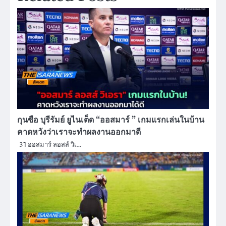
กุนซือ บุรีรัมย์ ยูไนเต็ด “ออสมาร์ ” เกมแรกเล่นในบ้าน
คาดหวังว่าเราจะทำผลงานออกมาดี
31 ออสมาร์ ลอสส์ วิเ…