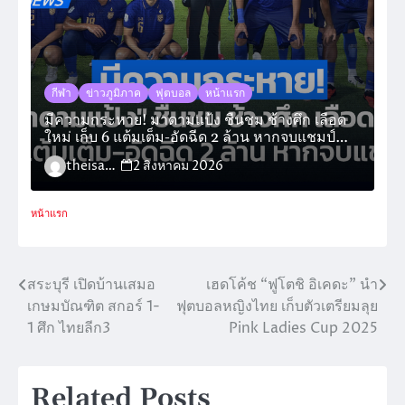
กีฬา
ข่าวภูมิภาค
ฟุตบอล
หน้าแรก
มีความกระหาย! มาดามแป้ง ชื่นชม ช้างศึก เลือด
ใหม่ เก็บ 6 แต้มเต็ม-อัดฉีด 2 ล้าน หากจบแชมป์
กลุ่ม
theisara_admin
2 สิงหาคม 2026
หน้าแรก
สระบุรี เปิดบ้านเสมอ
เฮดโค้ช “ฟูโตชิ อิเคดะ” นำ
แนะแนว
เกษมบัณฑิต สกอร์ 1-
ฟุตบอลหญิงไทย เก็บตัวเตรียมลุย
เรื่อง
1 ศึก ไทยลีก3
Pink Ladies Cup 2025
Related Posts