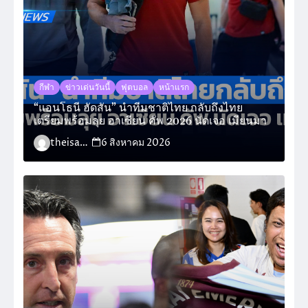
กีฬา
ข่าวเด่นวันนี้
ฟุตบอล
หน้าแรก
“แอนโธนี ฮัดสัน” นำทีมชาติไทย กลับถึงไทย
เตรียมพร้อมลุย อาเซียน คัพ 2026 นัดเจอ เมียนมา
theisara_admin
6 สิงหาคม 2026