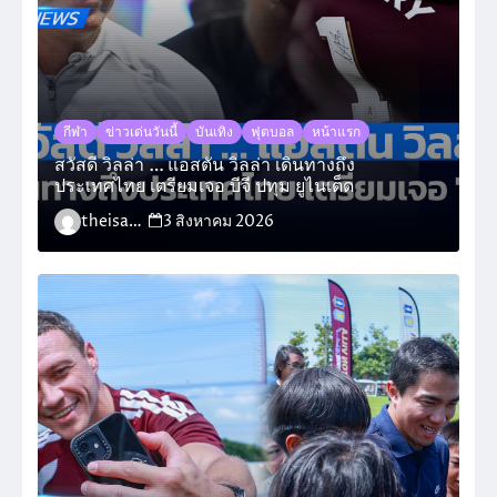
กีฬา
ข่าวเด่นวันนี้
บันเทิง
ฟุตบอล
หน้าแรก
สวัสดี วิลล่า … แอสตัน วิลล่า เดินทางถึง
ประเทศไทย เตรียมเจอ บีจี ปทุม ยูไนเต็ด
theisara_admin
3 สิงหาคม 2026