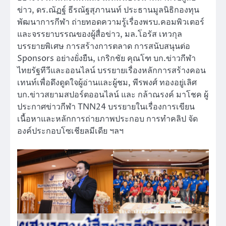
ข่าว, ดร.ณัฏฐ์ ธีรณัฐสุภานนท์ ประธานมูลนิธิกองทุน
พัฒนาการกีฬา ถ่ายทอดความรู้เรื่องพรบ.คอมพิวเตอร์
และจรรยาบรรณของผู้สื่อข่าว, มล.โอรัส เทวกุล
บรรยายพิเศษ การสร้างการตลาด การสนับสนุนต่อ
Sponsors อย่างยั่งยืน, เกริกชัย คุณโฑ บก.ข่าวกีฬา
ไทยรัฐทีวีและออนไลน์ บรรยายเรื่องหลักการสร้างคอน
เทนท์เพื่อดึงดูดใจผู้อ่านและผู้ชม, พีรพงศ์ ทองอยู่เลิศ
บก.ข่าวสยามสปอร์ตออนไลน์ และ กล้าณรงค์ มาโชค ผู้
ประกาศข่าวกีฬา TNN24 บรรยายในเรื่องการเขียน
เนื้อหาและหลักการถ่ายภาพประกอบ การทำคลิป จัด
องค์ประกอบโซเชียลมีเดีย ฯลฯ