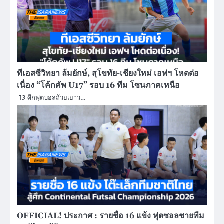
ทีเอสซีวิทยา ล้มยักษ์, สุโขทัย-เชียงใหม่ เอฟฯ โหดต่อ
เนื่อง “โค้กคัพ U17” รอบ 16 ทีม โซนภาคเหนือ
13 ศึกฟุตบอลถ้วยเยาว…
OFFICIAL! ประกาศ : รายชื่อ 16 แข้ง ฟุตซอลชายทีม