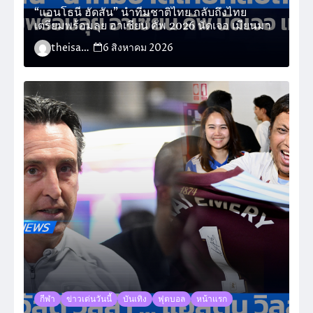
“แอนโธนี ฮัดสัน” นำทีมชาติไทย กลับถึงไทย
เตรียมพร้อมลุย อาเซียน คัพ 2026 นัดเจอ เมียนมา
theisara_admin
6 สิงหาคม 2026
กีฬา
ข่าวเด่นวันนี้
บันเทิง
ฟุตบอล
หน้าแรก