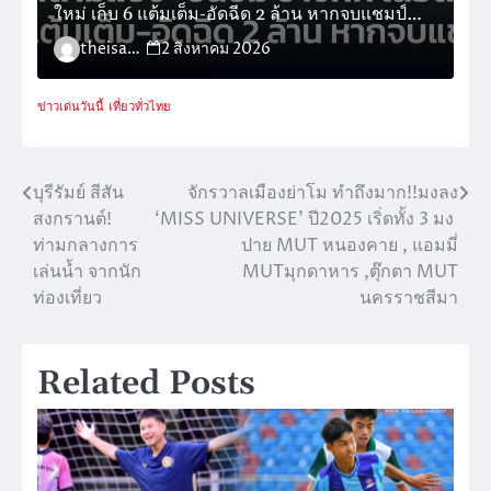
ใหม่ เก็บ 6 แต้มเต็ม-อัดฉีด 2 ล้าน หากจบแชมป์
กลุ่ม
theisara_admin
2 สิงหาคม 2026
ข่าวเด่นวันนี้
เที่ยวทั่วไทย
บุรีรัมย์ สีสัน
จักรวาลเมืองย่าโม ทำถึงมาก!!มงลง
แนะแนว
สงกรานต์!
‘MISS UNIVERSE’ ปี2025 เริ่ดทั้ง 3 มง
เรื่อง
ท่ามกลางการ
ปาย MUT หนองคาย , แอมมี่
เล่นน้ำ จากนัก
MUTมุกดาหาร ,ตุ๊กตา MUT
ท่องเที่ยว
นครราชสีมา
Related Posts