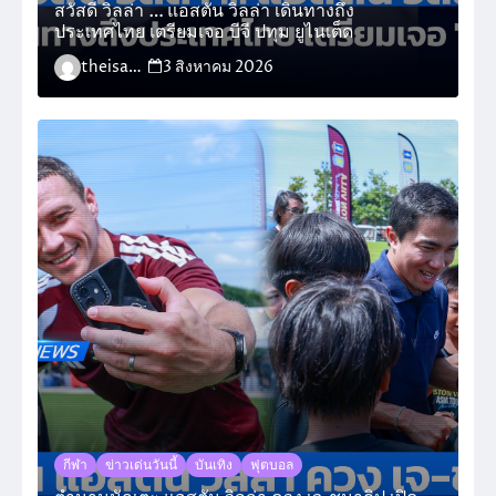
สวัสดี วิลล่า … แอสตัน วิลล่า เดินทางถึง
ประเทศไทย เตรียมเจอ บีจี ปทุม ยูไนเต็ด
theisara_admin
3 สิงหาคม 2026
กีฬา
ข่าวเด่นวันนี้
บันเทิง
ฟุตบอล