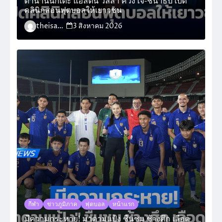
ตำนานนักเตะ แอสตัน วิลล่า ควง เจ-ชนาธิป เปิด
คลินิกสอนฟุตบอลให้เยาวชน
theisara_admin
3 สิงหาคม 2026
กีฬา
ข่าวภูมิภาค
ฟุตบอล
หน้าแรก
มีความกระหาย! มาดามแป้ง ชื่นชม ช้างศึก เลือด