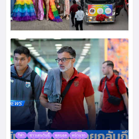
กีฬา
ข่าวเด่นวันนี้
ฟุตบอล
หน้าแรก