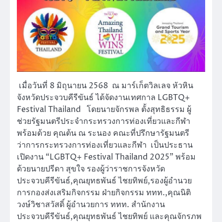
เมื่อวันที่ 8 มิถุนายน 2568 ณ มาร์เก็ตวิลเลจ หัวหิน
จังหวัดประจวบคีรีขันธ์ ได้จัดงานเทศกาล LGBTQ+
Festival Thailand โดยนายจักรพล ตั้งสุทธิธรรม ผู้
ช่วยรัฐมนตรีประจำกระทรวงการท่องเที่ยวและกีฬา
พร้อมด้วย คุณต้น ณ ระนอง คณะที่ปรึกษารัฐมนตรี
ว่าการกระทรวงการท่องเที่ยวและกีฬา เป็นประธาน
เปิดงาน “LGBTQ+ Festival Thailand 2025” พร้อม
ด้วยนายปรีดา สุขใจ รองผู้ว่าราชการจังหวัด
ประจวบคีรีขันธ์,คุณยุทธพันธ์ ไชยทิพย์,รองผู้อำนวย
การกองส่งเสริมกิจกรรม ฝ่ายกิจกรรม ททท.,คุณนิติ
วงษ์วิชาสวัสดิ์ ผู้อำนวยการ ททท. สำนักงาน
ประจวบคีรีขันธ์,คุณยุทธพันธ์ ไชยทิพย์ และคุณจักรภพ