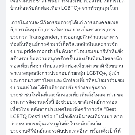
เพื่อร่วมประชาสัมพันธ์การท่องเที่ยวของไทยในการเปิด
บ้านต้อนรับนักท่องเที่ยว LGBTQ+ จากทั่วทุกมุมโลก
ภายในงานจะมีกิจกรรมต่างๆได้แก่ การแต่งคอสเพล
ย์,การเต้นซุมบ้า,การเปิดงานอย่างเป็นทางการ,การ
ประกวด Transgender,การออกบูธสินค้าและอาหาร
ท้องถิ่นที่ศูนย์การค้ามาร์เก็ตวิลเลจหัวหินและการจัด
ขบวน pride month เริ่มต้นจากโรงแรมอมารีหัวหินซึ่ง
สร้างรอยยิ้มความสนุกครึกครื้นและเป็นที่สนใจของนัก
ท่องเที่ยวทั้งชาวไทยและนักท่องเที่ยวต่างชาติ ซึ่งขบวน
พาเหรดสุดอลังการประกอบด้วยกลุ่ม LGBTQ+, ผู้เข้า
ประกวดนางสาวไทย และนักท่องเที่ยวที่สนใจมาร่วมชม
ขบวนแห่ โดยได้รับเสียงตอบรับอย่างอบอุ่นจาก
ประชาชนในพื้นที่และนักท่องเที่ยวที่หลั่งไหลมาร่วมชม
งาน การจัดงานครั้งนี้ ยังช่วยประชาสัมพันธ์การท่อง
เที่ยวไทย หลังจากประเทศไทยเพิ่งคว้ารางวัล “Best
LGBTQ Destination” เมื่อเดือนมีนาคมที่ผ่านมา คาด
ว่าจะช่วยกระตุ้นเศรษฐกิจทั้งในระดับจังหวัด
ประจวบคีรีขันธ์และระดับประเทศอื่นๆ พร้อมตั้งเป้าให้