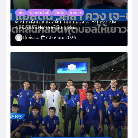
กีฬา
ข่าวเด่นวันนี้
บันเทิง
ฟุตบอล
ตำนานนักเตะ แอสตัน วิลล่า ควง เจ-ชนาธิป เปิด
คลินิกสอนฟุตบอลให้เยาวชน
theisara_admin
3 สิงหาคม 2026