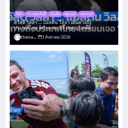
กีฬา
ข่าวเด่นวันนี้
บันเทิง
ฟุตบอล
หน้าแรก
สวัสดี วิลล่า … แอสตัน วิลล่า เดินทางถึง
ประเทศไทย เตรียมเจอ บีจี ปทุม ยูไนเต็ด
theisara_admin
3 สิงหาคม 2026