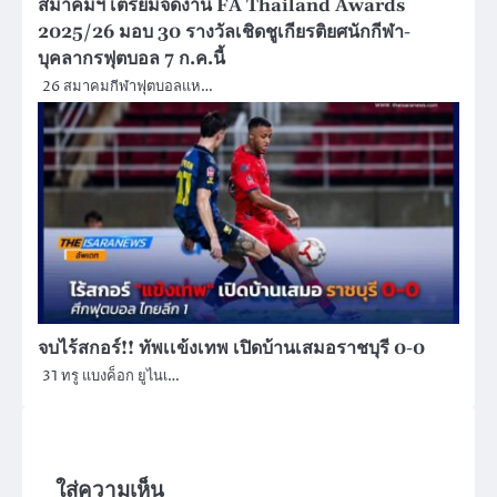
สมาคมฯ เตรียมจัดงาน FA Thailand Awards
2025/26 มอบ 30 รางวัลเชิดชูเกียรติยศนักกีฬา-
บุคลากรฟุตบอล 7 ก.ค.นี้
26 สมาคมกีฬาฟุตบอลแห…
จบไร้สกอร์!! ทัพเเข้งเทพ เปิดบ้านเสมอราชบุรี 0-0
31 ทรู แบงค็อก ยูไนเ…
ใส่ความเห็น