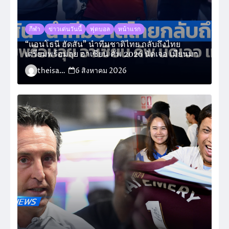
กีฬา
ข่าวเด่นวันนี้
ฟุตบอล
หน้าแรก
“แอนโธนี ฮัดสัน” นำทีมชาติไทย กลับถึงไทย
เตรียมพร้อมลุย อาเซียน คัพ 2026 นัดเจอ เมียนมา
theisara_admin
6 สิงหาคม 2026