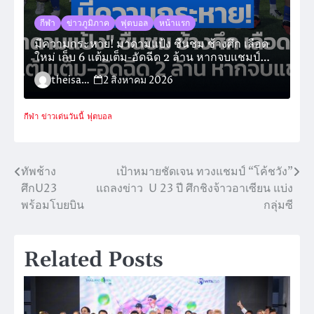
กีฬา
ข่าวภูมิภาค
ฟุตบอล
หน้าแรก
มีความกระหาย! มาดามแป้ง ชื่นชม ช้างศึก เลือด
ใหม่ เก็บ 6 แต้มเต็ม-อัดฉีด 2 ล้าน หากจบแชมป์
กลุ่ม
theisara_admin
2 สิงหาคม 2026
กีฬา
ข่าวเด่นวันนี้
ฟุตบอล
ทัพช้าง
เป้าหมายชัดเจน ทวงแชมป์ “โค้ชวัง”
แนะแนว
ศึกU23
แถลงข่าว U 23 ปี ศึกชิงจ้าวอาเซียน แบ่ง
เรื่อง
พร้อมโบยบิน
กลุ่มซี
Related Posts