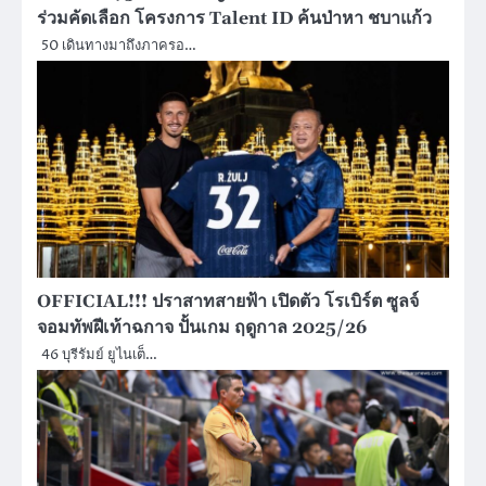
ร่วมคัดเลือก โครงการ Talent ID ค้นป่าหา ชบาแก้ว
50 เดินทางมาถึงภาครอ…
OFFICIAL!!! ปราสาทสายฟ้า เปิดตัว โรเบิร์ต ซูลจ์
จอมทัพฝีเท้าฉกาจ ปั้นเกม ฤดูกาล 2025/26
46 บุรีรัมย์ ยูไนเต็…