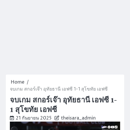
Home
จบเกม สกอร์เจ๊า อุทัยธานี เอฟซี 1-1 สุโขทัย เอฟซี
จบเกม สกอร์เจ๊า อุทัยธานี เอฟซี 1-
1 สุโขทัย เอฟซี
21 กันยายน 2025
theisara_admin