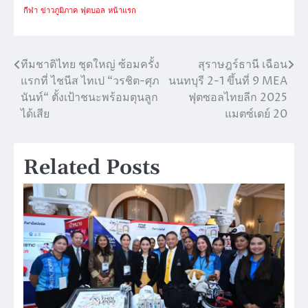
กีฬา
ข่าวภูมิภาค
ฟุตบอล
หน้าแรก
ทีมชาติไทย ชุดใหญ่ ซ้อมครั้ง
สุราษฎร์ธานี เฉือน
แนะแนว
แรกที่ ไชนีส ไทเป “วรชิต-ศุภ
นนทบุรี 2-1 ขึ้นที่ 9 MEA
เรื่อง
นันท์“ ตั้งเป้าชนะพร้อมตุนลูก
ฟุตซอลไทยลีก 2025
ได้เสีย
แมตซ์เดย์ 20
Related Posts