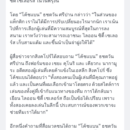
ซิตี้ เซเลอร์ส ในวันพรุ่งนี้
โดย “โค้ชแบน” ธชตวัน ศรีปาน กล่าวว่า “ในส่วนของ
แท็กติก เราไม่ได้มีการปรับเปลี่ยนอะไรมากนัก เราเน้น
ไปที่การเลือกผู้เล่นที่มีความสมบูรณ์ที่สุดในการลง
สนาม เราหวังว่าจะสามารถเอาชนะ ไลออน ซิตี้ เซเลอ
ร์ส เก็บสามแต้ม และขึ้นนำเป็นจ่าฝูงให้ได้”
ผู้สื่อข่าวจากสิงคโปร์ได้สอบถาม “โค้ชแบน” ธชตวัน
ศรีปาน ถึงฟอร์มของ เซยะ คุโนริ และ เคียวกะ นากามู
ระ อดีตสองผู้เล่นที่เคยค้าแข้งในเอสลีก สิงคโปร์ ซึ่ง
โค้ชแบนได้ตอบว่า “ทั้งสองคนเป็นผู้เล่นที่มีคุณภาพอยู่
แล้ว และเป็นคนที่ผมเลือกเข้ามาโดยตรง ด้วยสไตล์การ
เล่นของทั้งคู่ที่เข้ากับแนวทางของทีม การได้กลับมา
เยือน ไลออน ซิตี้ เซเลอร์ส ถือเป็นข้อได้เปรียบ เพราะ
ทั้งสองเคยลงเล่นในลีกนี้ ประสบการณ์ของพวกเขาจะ
ช่วยทีมเราได้มาก”
อีกหนึ่งคำถามที่สื่อมวลชนได้ถาม “โค้ชแบน” ธชตวัน