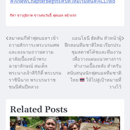
#ANewChapterBegins
#บทใหม่เริ่มต้น
#ACLTwo
กีฬา
ข่าวภูมิภาค
ข่าวเด่นวันนี้
ฟุตบอล
หน้าแรก
สมาคมกีฬาฟุตบอลฯ เข้า
แอนโธนี ฮัดสัน หัวหน้าผู้
แนะแนว
ถวายสักการะพระบรมศพ
ฝึกสอนทีมชาติไทย เรียกประ
เรื่อง
และลงนามถวายความ
ชุมสตาฟโค้ชและทีมงาน
อาลัยเบื้องหน้าพระ
เพื่อวางแผนแนวทางการ
ฉายาลักษณ์ สมเด็จ
ทำงานเบื้องหลัง สำหรับ
พระนางเจ้าสิริกิติ์ พระบรม
สนับสนุนนักฟุตบอลทีมชาติ
ราชินีนาถ พระบรมราช
ไทย
ให้ไปสู่เป้าหมายที่
ชนนีพันปีหลวง
วางไว้
Related Posts