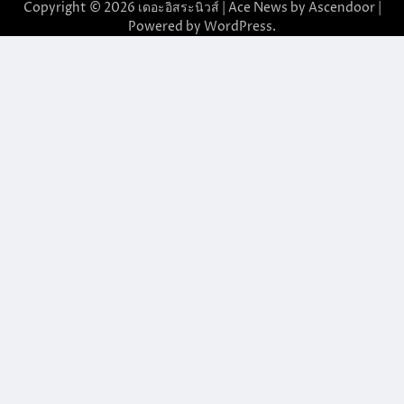
Copyright © 2026
เดอะอิสระนิวส์
| Ace News by
Ascendoor
|
Powered by
WordPress
.