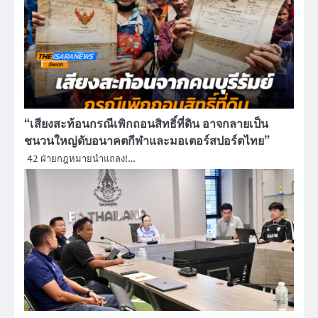
“เสียงสะท้อนกรณีเพิกถอนสิทธิ์ที่ดิน อาจกลายเป็น
ชนวนใหญ่ดับอนาคตกีฬาและมอเตอร์สปอร์ตไทย”
42 ฝ่ายกฎหมายนำแถลง!…