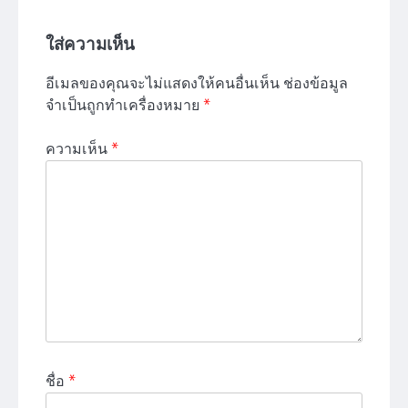
ใส่ความเห็น
อีเมลของคุณจะไม่แสดงให้คนอื่นเห็น
ช่องข้อมูล
จำเป็นถูกทำเครื่องหมาย
*
ความเห็น
*
ชื่อ
*