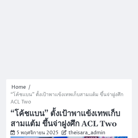
Home
“โค้ชแบน” ตั้งเป้าพาแข้งเทพเก็บสามแต้ม ขึ้นจ่าฝูงศึก
ACL Two
“โค้ชแบน” ตั้งเป้าพาแข้งเทพเก็บ
สามแต้ม ขึ้นจ่าฝูงศึก ACL Two
5 พฤศจิกายน 2025
theisara_admin