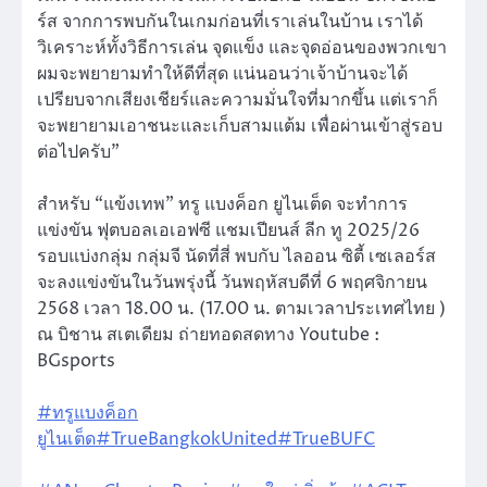
ร์ส จากการพบกันในเกมก่อนที่เราเล่นในบ้าน เราได้
วิเคราะห์ทั้งวิธีการเล่น จุดแข็ง และจุดอ่อนของพวกเขา
ผมจะพยายามทำให้ดีที่สุด แน่นอนว่าเจ้าบ้านจะได้
เปรียบจากเสียงเชียร์และความมั่นใจที่มากขึ้น แต่เราก็
จะพยายามเอาชนะและเก็บสามแต้ม เพื่อผ่านเข้าสู่รอบ
ต่อไปครับ”
สำหรับ “แข้งเทพ” ทรู แบงค็อก ยูไนเต็ด จะทำการ
แข่งขัน ฟุตบอลเอเอฟซี แชมเปียนส์ ลีก ทู 2025/26
รอบแบ่งกลุ่ม กลุ่มจี นัดที่สี่ พบกับ ไลออน ซิตี้ เซเลอร์ส
จะลงแข่งขันในวันพรุ่งนี้ วันพฤหัสบดีที่ 6 พฤศจิกายน
2568 เวลา 18.00 น. (17.00 น. ตามเวลาประเทศไทย )
ณ บิชาน สเตเดียม ถ่ายทอดสดทาง Youtube :
BGsports
#ทรูแบงค็อก
ยูไนเต็ด
#TrueBangkokUnited
#TrueBUFC