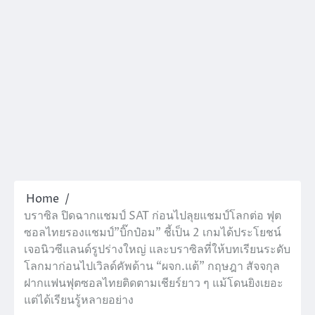
Home
บราซิล ปิดฉากแชมป์ SAT ก่อนไปลุยแชมป์โลกต่อ ฟุต
ซอลไทยรองแชมป์”บิ๊กป๋อม” ชี้เป็น 2 เกมได้ประโยชน์
เจอนิวซีแลนด์รูปร่างใหญ่ และบราซิลที่ให้บทเรียนระดับ
โลกมาก่อนไปเวิลด์คัพด้าน “ผจก.แต้” กฤษฎา สัจจกุล
ฝากแฟนฟุตซอลไทยติดตามเชียร์ยาว ๆ แม้โดนยิงเยอะ
แต่ได้เรียนรู้หลายอย่าง