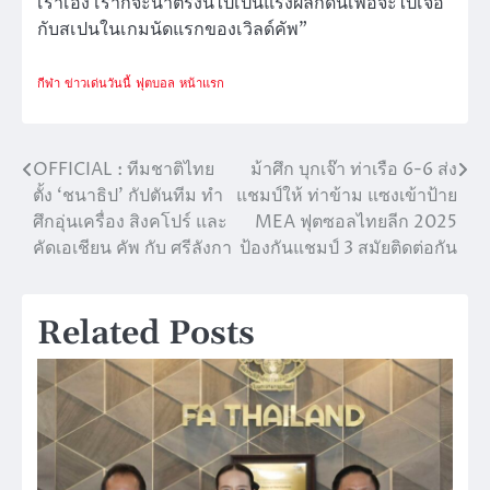
เราเอง เราก็จะนำตรงนี้ไปเป็นแรงผลักดันเพื่อจะไปเจอ
กับสเปนในเกมนัดแรกของเวิลด์คัพ”
กีฬา
ข่าวเด่นวันนี้
ฟุตบอล
หน้าแรก
OFFICIAL : ทีมชาติไทย
ม้าศึก บุกเจ๊า ท่าเรือ 6-6 ส่ง
แนะแนว
ตั้ง ‘ชนาธิป’ กัปตันทีม ทำ
แชมป์ให้ ท่าข้าม แซงเข้าป้าย
เรื่อง
ศึกอุ่นเครื่อง สิงคโปร์ และ
MEA ฟุตซอลไทยลีก 2025
คัดเอเชียน คัพ กับ ศรีลังกา
ป้องกันแชมป์ 3 สมัยติดต่อกัน
Related Posts