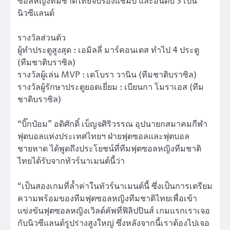
ซอลหญิงทีมชาติไทยจบรองแชมป์ และอันดับ 3 เป็น
นิวซีแลนด์
รางวัลส่วนตัว
ผู้ทำประตูสูงสุด : เอมิลลี่ มาร์คอนเดส ทำไป 4 ประตู
(ทีมชาติบราซิล)
รางวัลผู้เล่น MVP : เดโบรา วานิน (ทีมชาติบราซิล)
รางวัลผู้รักษาประตูยอดเยี่ยม : เบียนกา โมราเอส (ทีม
ชาติบราซิล)
“บิ๊กป๋อม” อดิศักดิ์ เบ็ญจศิริวรรณ อุปนายกสมาคมกีฬา
ฟุตบอลแห่งประเทศไทยฯ ฝ่ายฟุตซอลและฟุตบอล
ชายหาด ได้พูดถึงประโยชน์ที่ทีมฟุตซอลหญิงทีมชาติ
ไทยได้รับจากทัวร์นาเมนต์นี้ว่า
“เป็นสองเกมที่ล้ำค่าในทัวร์นาเมนต์นี้ ซึ่งเป็นการเตรียม
ความพร้อมของทีมฟุตซอลหญิงทีมชาติไทยเพื่อเข้า
แข่งขันฟุตซอลหญิงเวิลด์คัพที่ฟิลิปปินส์ เกมแรกเราเจอ
กับนิวซีแลนด์รูปร่างสูงใหญ่ ซึ่งหลังจากนี้เราต้องไปเจอ