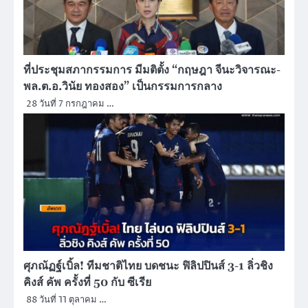
ที่ประชุมสภากรรมการ มีมติตั้ง “กฤษฎา จีนะวิจารณะ-
พล.ต.อ.วินัย ทองสอง” เป็นกรรมการกลาง
28 วันที่ 7 กรกฎาคม …
ศุภณัฏฐ์เบิ้ล! ทีมชาติไทย บดชนะ ฟิลิปปินส์ 3-1 ลิ่วชิง
คิงส์ คัพ ครั้งที่ 50 กับ ซีเรีย
88 วันที่ 11 ตุลาคม …