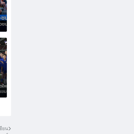
ด
ด
ซียน