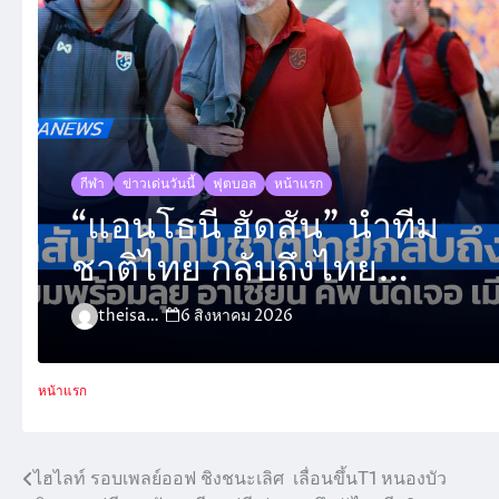
กีฬา
ข่าวเด่นวันนี้
ฟุตบอล
หน้าแรก
“แอนโธนี ฮัดสัน” นำทีม
ชาติไทย กลับถึงไทย
เตรียมพร้อมลุย อาเซียน
theisara_admin
6 สิงหาคม 2026
คัพ 2026 นัดเจอ เมียนมา
หน้าแรก
ไฮไลท์ รอบเพลย์ออฟ ชิงชนะเลิศ เลื่อนขึ้นT1 หนองบัว
แนะแนว