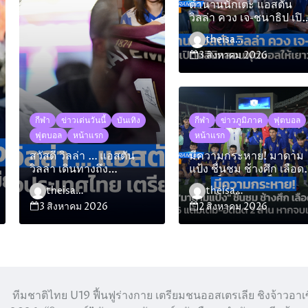
ตำนานนักเตะ แอสตัน
วิลล่า ควง เจ-ชนาธิป เปิ
คลินิกสอนฟุตบอลให้
theisara_admin
เยาวชน
3 สิงหาคม 2026
กีฬา
ข่าวเด่นวันนี้
บันเทิง
กีฬา
ข่าวภูมิภาค
ฟุตบอล
ฟุตบอล
หน้าแรก
หน้าแรก
สวัสดี วิลล่า … แอสตัน
มีความกระหาย! มาดาม
วิลล่า เดินทางถึง
แป้ง ชื่นชม ช้างศึก เลือด
ประเทศไทย เตรียมเจอ บีจี
ใหม่ เก็บ 6 แต้มเต็ม-อัดฉี
theisara_admin
theisara_admin
ปทุม ยูไนเต็ด
2 ล้าน หากจบแชมป์กลุ่ม
3 สิงหาคม 2026
2 สิงหาคม 2026
ทีมชาติไทย U19 ฟื้นฟูร่างกาย เตรียมชนออสเตรเลีย ชิงจ้าวอาเ