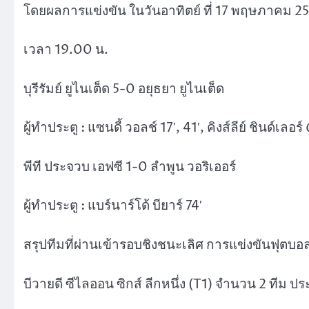
โดยผลการแข่งขัน ในวันอาทิตย์ ที่ 17 พฤษภาคม 2
เวลา 19.00 น.
บุรีรัมย์ ยูไนเต็ด 5-0 อยุธยา ยูไนเต็ด
ผู้ทำประตู : แซนดี้ วอลช์ 17′, 41′, คิงส์ลีย์ ชินด์เลอร์
พีที ประจวบ เอฟซี 1-0 ลำพูน วอริเออร์
ผู้ทำประตู : แบร์นาร์โด้ บียาร์ 74′
สรุปทีมที่ผ่านเข้ารอบชิงชนะเลิศ การแข่งขันฟุตบอ
บีวายดี ซีไลออน ซิกส์ ลีกหนึ่ง (T1) จำนวน 2 ทีม ประ