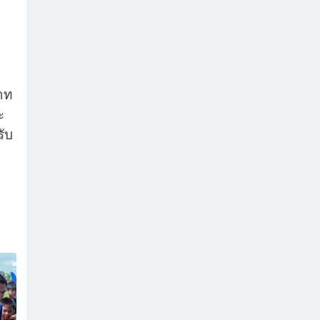
าท
ะ
ับ