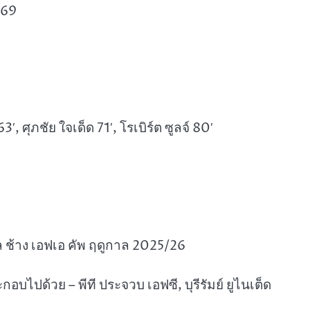
569
 63′, ศุภชัย ใจเด็ด 71′, โรเบิร์ต ซูลจ์ 80′
ล ช้าง เอฟเอ คัพ ฤดูกาล 2025/26
กอบไปด้วย – พีที ประจวบ เอฟซี, บุรีรัมย์ ยูไนเต็ด