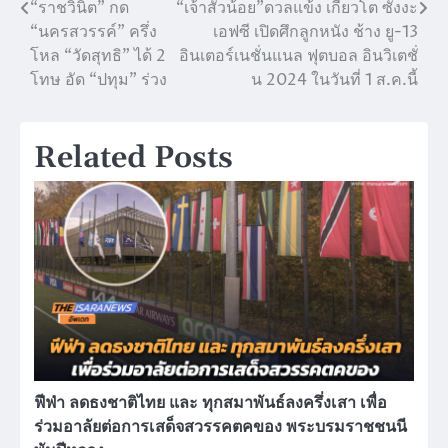
“ราชวินิต” กด
“เจ้าสัวน้อย”ดวลแข้ง เกียวโต ซังงะ
แนะแนว
“นครสวรรค์” ครึ่ง
เอฟซี เปิดศึกลูกหนัง ช้าง ยู-13
เรื่อง
โหล “วัดสุทธิ” ได้ 2
อินเตอร์เนชั่นแนล ฟุตบอล อินวิเตชั่
โทษ อัด “ปทุม” ร่วง
น 2024 ในวันที่ 1 ส.ค.นี้
Related Posts
ฟีฟ่า ลดธงชาติไทย และ ทุกสมาพันธ์ลงครึ่งเสา เพื่อ
ร่วมอาลัยต่อการเสด็จสวรรคตคของ พระบรมราชชนนี