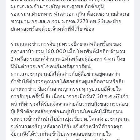
ผบก.ภ.จว.อำนาจเจริญ พ.อ.ฐาพล อ้อชัยภูมิ
รอง.รมน.ฝ่ายทหาร พันจ่าเอก สุวิน ห้องแซง นายอำเภอ
ชานุมาน กก.สส.ภ.จว​มว.ตชด.2273 ทพ.23และฝ่าย
ปกครองพร้อมด้วยเจ้าหน้าที่ที่เกี่ยวข้อง
ร่วมแถลงข่าวการจับกุมตรวจยืดยาเสพติดพร้อมของ
กลางยาบ้า รวม 160,000 เม็ด โทรศัพท์มือถือ จำนวน
2 เครื่อง รถยนต์จำนวน 2คันพร้อมผู้ต้องหา 4 คน โดย
มีพันตำรวจเอกโชคนรินทร์สุภาวรัตน์
ผกก.สภ.ชานุมานยังได้กล่าวกับผู้สื่อข่าวอยู่ตลอดว่า
กำชับให้ตำรวจทุกนาย ได้สอดส่องดูแลติดตามหรือสืบ
เสาะหาข่าว ป้องกันอาชญากรรมทุกรูปแบบอีด้วยใน
การจับกุมครั้งนี้ สืบเนื่องมาจากเมื่อวันที่ 30 ก.ค.67 เจ้า
หน้าที่ตำรวจได้รับแจ้งจากสายลับว่าพบสิ่งของ กระสอบ
ปุ๋ยสีฟ้าต้องสงสัยซุกซ่อนอยู่บริเวณโคนต้นไม้ริมถนน
ระหว่างบ้านหินขันไปบ้านบุ่งเขียว ต.โคกก่ง อ.ชานุมาน
จ.อำนาจเจริญ หลังจากได้รับแจ้งเจ้าหน้าที่ตำรวจชุด
จับกุมจึงได้ร่วมกันเข้าไปตรวจสอบพบว่าภายใน