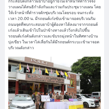
กระสอบดังกล่าวมียาบ้าอยู่ภายในเจ้าหน้าที่ตำรวจจึง
วางแผนได้สนธิกำลังกันและร่วมกันประชุมวางแผน โดย
ให้เจ้าหน้าที่ตำรวจดักซุ่มบริเวณโดยรอบ จนกระทั่ง
เวลา 20.00 น. มีรถยนต์เก๋งขับเข้ามาจอดบริเวณริม
ถนนจุดที่พบกระสอบยาบ้าผู้ต้องหาได้ลงมาจากรถยนต์
เก๋งแล้วเดินเข้าไปในป่าข้างทางแล้ววิ่งกลับไปขึ้น
รถยนต์เก๋งคันดังกล่าวและขับรถมุ่งหน้าในทิศทางบ้าน
บุ่งเขียว ในเวลาไล่เลี่ยกันได้มีรถยนต์กระบะเข้ามาจอด
บริเวณดังกล่าว