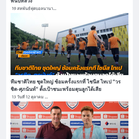
พันปีหลวง
19 สหพันธ์ฟุตบอลนานา…
ทีมชาติไทย ชุดใหญ่ ซ้อมครั้งแรกที่ ไชนีส ไทเป “วร
ชิต-ศุภนันท์“ ตั้งเป้าชนะพร้อมตุนลูกได้เสีย
13 วันที่ 12 ตุลาคม …