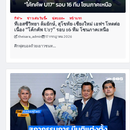
กีฬา
ข่าวเด่นวันนี้
ฟุตบอล
หน้าแรก
ทีเอสซีวิทยา ล้มยักษ์, สุโขทัย-เชียงใหม่ เอฟฯ โหดต่อ
เนื่อง “โค้กคัพ U17” รอบ 16 ทีม โซนภาคเหนือ
theisara_admin
17 กรกฎาคม 2026
ศึกฟุตบอลถ้วยเยาวชนท…