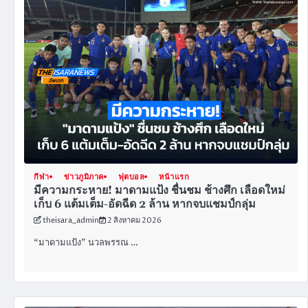
กีฬา
ข่าวภูมิภาค
ฟุตบอล
หน้าแรก
มีความกระหาย! มาดามแป้ง ชื่นชม ช้างศึก เลือดใหม่
เก็บ 6 แต้มเต็ม-อัดฉีด 2 ล้าน หากจบแชมป์กลุ่ม
theisara_admin
2 สิงหาคม 2026
“มาดามแป้ง” นวลพรรณ …