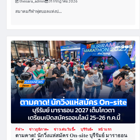
theisara_admin
31 กรกฎาคม 2026
สมาคมกีฬาฟุตบอลแห่งป…
กีฬา
ข่าวภูมิภาค
ข่าวเด่นวันนี้
บุรีรัมย์
หน้าแรก
ตามคาด! นักวิ่งแห่สมัคร On-site บุรีรัมย์ มาราธอน