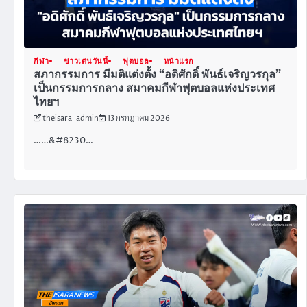
กีฬา
ข่าวเด่นวันนี้
ฟุตบอล
หน้าแรก
สภากรรมการ มีมติแต่งตั้ง “อดิศักดิ์ พันธ์เจริญวรกุล”
เป็นกรรมการกลาง สมาคมกีฬาฟุตบอลแห่งประเทศ
ไทยฯ
theisara_admin
13 กรกฎาคม 2026
……&#8230…