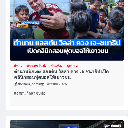
กีฬา
ข่าวเด่นวันนี้
บันเทิง
ฟุตบอล
ตำนานนักเตะ แอสตัน วิลล่า ควง เจ-ชนาธิป เปิด
คลินิกสอนฟุตบอลให้เยาวชน
theisara_admin
3 สิงหาคม 2026
แอสตัน วิลล่า จับมือ…