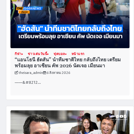
กีฬา
ข่าวเด่นวันนี้
ฟุตบอล
หน้าแรก
“แอนโธนี ฮัดสัน” นำทีมชาติไทย กลับถึงไทย เตรียม
พร้อมลุย อาเซียน คัพ 2026 นัดเจอ เมียนมา
theisara_admin
6 สิงหาคม 2026
——&#8212…