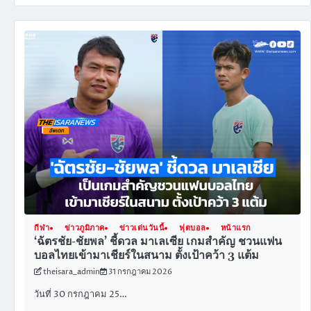
กีฬา
ข่าวภูมิภาค
ข่าวเด่นวันนี้
ฟุตบอล
หน้าแรก
‘ฉัตรชัย-ชัยพล’ ชี้ดวล มาเลเซีย เกมสำคัญ ชวนแฟน
บอลไทยเข้ามาเชียร์ในสนาม ตั้งเป้าคว้า 3 แต้ม
theisara_admin
31 กรกฎาคม 2026
วันที่ 30 กรกฎาคม 25…