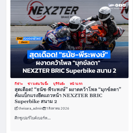
กีฬา
ข่าวเด่นวันนี้
บุรีรัมย์
หน้าแรก
สุดเดือด! “ธนัช-พีระพงษ์” ผงาดคว้าโพล “มุกข์ลดา”
คัมแบ็กแรงยึดแถวหน้า NEXZTER BRIC
Superbike สนาม 2
theisara_admin
1 สิงหาคม 2026
ศึกซูเปอร์ไบค์เบอร์ห…