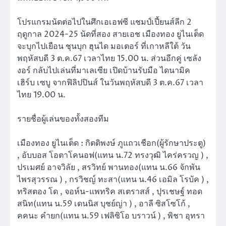
โปรแกรมนัดต่อไปในศึกเอเอฟซี แชมป์เปี้ยนส์ลีก 2
ฤดูกาล 2024-25 นัดที่สอง สายเอช เมืองทอง ยูไนเต็ด
จะบุกไปเยือน ชุนบุก ฮุนได มอเตอร์ ที่เกาหลีใต้ วัน
พฤหัสบดี 3 ต.ค.67 เวลาไทย 15.00 น. ส่วนอีกคู่ เซลัง
งอร์ กลับไปเล่นที่มาเลเซีย เปิดบ้านรับมือ ไดนามิค
เฮิร์บ เซบู จากฟิลิปปินส์ ในวันพฤหัสบดี 3 ต.ค.67 เวลา
ไทย 19.00 น.
รายชื่อผู้เล่นของทั้งสองทีม
เมืองทอง ยูไนเต็ด : กิตติพงษ์ ภูแถวเชือก(ผู้รักษาประตู)
, อับบอส โอตาโคนอฟ(แทน น.72 ทรงวุฒิ ไคร่ครวญ ) ,
ปรเมศย์ อาจวิลัย , สรวิทย์ พานทอง(แทน น.66 จักพัน
ไพรสุวรรณ ) , กรวิชญ์ ทะสา(แทน น.46 เอมิล โรบัค ) ,
ทริสตอง โด , จอห์น-แพทริค สเตราสส์ , ปุรเชษฐ์ ทอด
สนิท(แทน น.59 เดนนิส บุชย์ญ่า ) , อาลี ซิสโซโก้ ,
คคนะ คำยก(แทน น.59 เฟลิซิโอ บราวน์ ) , พิชา อุทรา