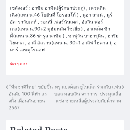
เซลังงอร์ : อาซิม อามิน(ผู้รักษาประตู) , เควนติน
เฉิง(แทน น.46 โยฮันดี้ โอรอสโก้ ) , นูอา ลาเน่ , นูร์
อัล-ราวับเดห์ , รอนนี่ เฟอร์นันเดส , อัลวิน ฟอร์
เตส(แทน น.90+2 มูฮัมหมัด ไซเฮีย ) , อาเหม็ด ซิก
คี้(แทน น.86 ซารูล นาซิม ) , ซาฟูวัน บาฮารุดิน , ฮาริธ
ไฮคาล , อาลี อัลวาน(แทน น. 90+1 อาลิฟ ไฮคาล ), อุ
มาร์ เอชมูโรดอฟ
กีฬา
ฟุตบอล
“ทีมชาติไทย” ขยับขึ้น
ทรู แบงค็อก ยูไนเต็ด ร่วมกับ แฟน
แนะแนว
อันดับ 100 ฟีฟ่า แร
บอล มอบเงิน จากการ ประมูลเสื้อ
เรื่อง
งกิ้ง เดือนกันยายน
แข่ง ช่วยเหลือผู้ประสบภัยน้ำท่วม
2567