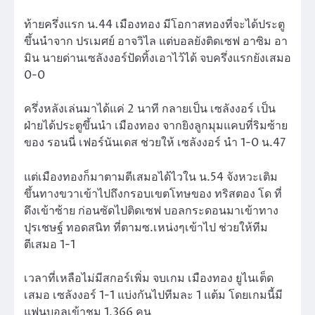
ท้ายครึ่งแรก น.44 เมืองทอง มีโอกาสทองที่จะได้ประตู
ขึ้นนำจาก ปรเมศย์ อาจวิไล แต่บอลยังติดเซฟ อาซิม อา
มิน นายด่านเซลังงอร์ปัดทิ้งเอาไว้ได้ จบครึ่งแรกยังเสมอ
0-0
ครึ่งหลังเล่นมาได้แค่ 2 นาที กลายเป็น เซลังงอร์ เป็น
ฝ่ายได้ประตูขึ้นนำ เมืองทอง จากยิงลูกมุมแคบที่ริมซ้าย
ของ รอนนี่ เฟอร์นันเดส ช่วยให้ เซลังงอร์ นำ 1-0 น.47
แต่เมืองทองก็มาตามตีเสมอได้ไวใน น.54 จังหวะเติม
ขึ้นทางขวาเข้าไปถึงกรอบเขตโทษของ ทริสตอง โด ที่
ดึงเข้าซ้าย ก่อนซัดไปติดเซฟ บอลกระดอนมาเข้าทาง
ปุรเชษฐ์ ทอดสนิท ที่ตามซ.เหน่งๆเข้าไป ช่วยให้ทีม
ตีเสมอ 1-1
เวลาที่เหลือไม่มีสกอร์เพิ่ม จบเกม เมืองทอง ยูไนเต็ด
เสมอ เซลังงอร์ 1-1 แบ่งกันไปทีมละ 1 แต้ม โดยเกมนี้มี
แฟนบอลเข้าชม 1,366 คน