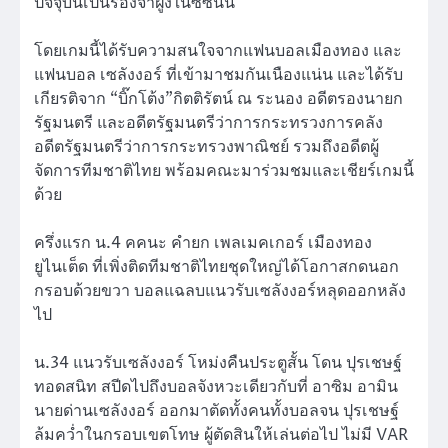
ปัจจุบันเป็นรองจ่าฝูงในซีซั่นนี้
โดยเกมนี้ได้รับความสนใจจากแฟนบอลเมืองทอง และ
แฟนบอล เซลังงอร์ ที่เข้ามาชมกันเนืองแน่น และได้รับ
เกียรติจาก “บิ๊กโต้ง”กิตติรัตน์ ณ ระนอง อดีตรองนายก
รัฐมนตรี และอดีตรัฐมนตรีว่าการกระทรวงการคลัง
อดีตรัฐมนตรีว่าการกระทรวงพาณิชย์ รวมถึงอดีตผู้
จัดการทีมชาติไทย พร้อมคณะมาร่วมชมและเชียร์เกมนี้
ด้วย
ครึ่งแรก น.4 คคนะ คำยก เพลเมคเกอร์ เมืองทอง
ยูไนเต็ด ที่เพิ่งติดทีมชาติไทยชุดใหญ่ได้โอกาสกดนอก
กรอบด้วยขวา บอลแฉลบแนวรับเซลังงอร์หลุดออกหลัง
ไป
น.34 แนวรับเซลังงอร์ โหม่งคืนประตูสั้น โดน ปุรเชษฐ์
ทอดสนิท สปีดไปถึงบอลจังหวะเดียวกับที่ อาซิม อามิน
นายด่านเซลังงอร์ ออกมาตัดทั้งคนทั้งบอลจน ปุรเชษฐ์
ล้มคว่ำในกรอบเขตโทษ ผู้ตัดสินให้เล่นต่อไป ไม่มี VAR