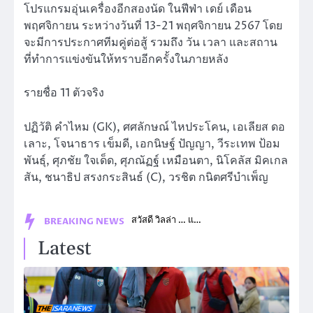
โปรแกรมอุ่นเครื่องอีกสองนัด ในฟีฟ่า เดย์ เดือน
พฤศจิกายน ระหว่างวันที่ 13-21 พฤศจิกายน 2567 โดย
จะมีการประกาศทีมคู่ต่อสู้ รวมถึง วัน เวลา และสถาน
ที่ทำการแข่งขันให้ทราบอีกครั้งในภายหลัง
รายชื่อ 11 ตัวจริง
ปฏิวัติ คำไหม (GK), ศศลักษณ์ ไหประโคน, เอเลียส ดอ
เลาะ, โจนาธาร เข็มดี, เอกนิษฐ์ ปัญญา, วีระเทพ ป้อม
พันธุ์, ศุภชัย ใจเด็ด, ศุภณัฏฐ์ เหมือนตา, นิโคลัส มิคเกล
สัน, ชนาธิป สรงกระสินธ์ (C), วรชิต กนิตศรีบำเพ็ญ
สวัสดี วิลล่า … แอสตัน…
BREAKING NEWS
Latest