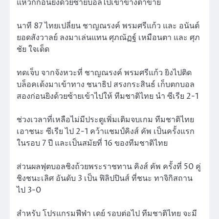
แหวกก่อนยิงด้วยซ้ายบอลไปเข้าข้างตาข่าย
นาที 87 ไทยเปลี่ยน ชาญณรงค์ พรมศรีแก้ว และ อนันต์
ยอดสังวาลย์ ลงมาเล่นแทน ศุภณัฏฐ์ เหมือนตา และ ศุภ
ชัย ใจเด็ด
ทดเจ็บ จากจังหวะที่ ชาญณรงค์ พรมศรีแก้ว ยิงไปติด
บล็อคเด้งมาเข้าทาง ชนาธิป สรงกระสินธ์ เก็บตกบอล
สองก่อนยิงด้วยซ้ายเข้าไปให้ ทีมชาติไทย นำ ซีเรีย 2-1
ช่วงเวลาที่เหลือไม่มีประตูเพิ่มเติมจบเกม ทีมชาติไทย
เอาชนะ ซีเรีย ไป 2-1 คว้าแชมป์คิงส์ คัพ เป็นครั้งแรก
ในรอบ 7 ปี และเป็นสมัยที่ 16 ของทีมชาติไทย
ส่วนผลฟุตบอลชิงถ้วยพระราชทาน คิงส์ คัพ ครั้งที่ 50 คู่
ชิงชนะเลิศ อันดับ 3 เป็น ฟิลิปปินส์ ที่ชนะ ทาจิกิสถาน
ไป 3-0
สำหรับ โปรแกรมฟีฟ่า เดย์ รอบต่อไป ทีมชาติไทย จะมี