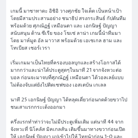
เกมนี้ มาซาทาดะ อิชิอิ วางศุภชัย ใจเด็ด เป็นหน้าเป้า
โดยมีสามประสานอย่าง ชนาธิป สรงกระสินธ์ กัปตันทีม
พร้อมด้วย ศุภณัฏฐ์ เหมือนตา และ เอกนิษฐ์ ปัญญา
สนับสนุน ด้าน ซีเรีย ของ โฆเซ่ ลาน่า เกมนี้นำทีมมา
โดย มาห์มูด อัล มาวาส พร้อมด้วย เอเซเกล ฮาม และ
โทเบียส เซอร์เวรา
เริ่มเกมมาเป็นไทยที่ครองบอลบุกและสร้างโอกาสได้
มากกว่าและน่าได้ประตูสุดๆในนาที 21 จากจังหวะต่อ
บอล ก่อนจะมาจบที่ศุภณัฏฐ์ เหมือนตา ได้วอลเลย์แบบ
ไม่ต้องจับแต่ยังไปติดเซฟของ เอสเตบัน เกเลล
นาที 25 เอกนิษฐ์ ปัญญา ได้หลุดเดี่ยวก่อนกดด้วยขวาไป
ชนเสาแรกกระเด้งออกมา
ครึ่งแรกทำท่าว่าจะไม่มีประตูเพิ่มเติม แต่นาที 44 จาก
จังหวะที่ นิโคลัส มิคเกลสัน เติมขึ้นมาทางขวาก่อนเปิด
ให้ เอกนิษฐ์ ปัญญา แปเข้าไปให้ ไทยนำก่อน 1-0 และ