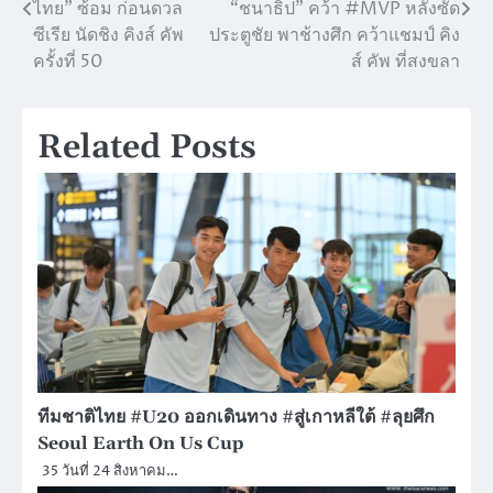
ไทย” ซ้อม ก่อนดวล
“ชนาธิป” คว้า #MVP หลังซัด
แนะแนว
ซีเรีย นัดชิง คิงส์ คัพ
ประตูชัย พาช้างศึก คว้าแชมป์ คิง
เรื่อง
ครั้งที่ 50
ส์ คัพ ที่สงขลา
Related Posts
ทีมชาติไทย #U20 ออกเดินทาง #สู่เกาหลีใต้ #ลุยศึก
Seoul Earth On Us Cup
35 วันที่ 24 สิงหาคม…