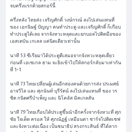
จบครึ่งแรกด้วยสกอร์นี้
ครึ่งหลัง ไทยส่ง เจริญศักดิ์ วงษ์กรณ์ ลงไปเล่นแทนที่
ของ เอกนิษฐ์ ปัญญา คนทำประตู และเจริญศักดิ์ ก็เกือบ
ทำประตูได้เลย จากจังหวะหลุดและยกบอลไปติดมือของ
เอสเตบัน เกเลล แค่นิดเดียวเท่านั้น
นาที 53 ซีเรียมาได้ประตูตีเสมอจากจังหวะหลุดเดี่ยว
ก่อนที่ เอเซเกล ฮาม จะยิงเข้าไปให้สกอร์กลับมาเท่ากัน
ที่ 1-1
นาที 73 ไทยเปลี่ยนผู้เล่นอีกสองคนด้วยการส่ง ปรเมศย์
อาจวิไล และ ศุภนันท์ บุรีรัตน์ ลงไปเล่นแทนที่ ของ วร
ชิต กนิตศรีบำเพ็ญ และ นิโคลัส มิคเกลสัน
นาที 79 ไทยเกือบได้ประตูขึ้นนำอีกครั้งจากจังหวะที่ ศุภ
ชัย ใจเด็ด ครอส ให้ ศุภณัฏฐ์ เหมือนตา ชาร์จไปติดเซฟ
และจังหวะต่อเนื่อง เป็นชนาธิป สรงกระสินธ์ ที่ได้ลาก