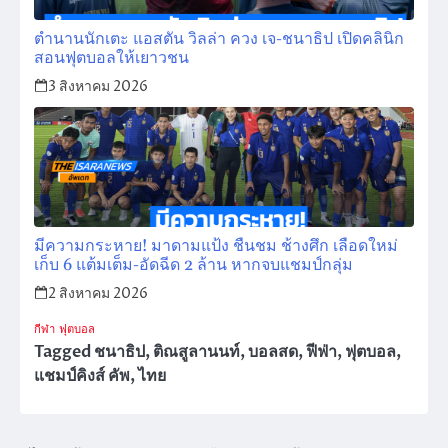
ตำนานนักเตะ แอสตัน วิลล่า ควง เจ-ชนาธิป เปิดคลินิก
สอนฟุตบอลให้เยาวชน
3 สิงหาคม 2026
มีความกระหาย! มาดามแป้ง ชื่นชม ช้างศึก เลือดใหม่
เก็บ 6 แต้มเต็ม-อัดฉีด 2 ล้าน หากจบแชมป์กลุ่ม
2 สิงหาคม 2026
กีฬา
ฟุตบอล
Tagged
ชนาธิป
,
ติณสูลานนท์
,
บอลสด
,
ฟีฟ่า
,
ฟุตบอล
,
แชมป์คิงส์ คัพ
,
ไทย