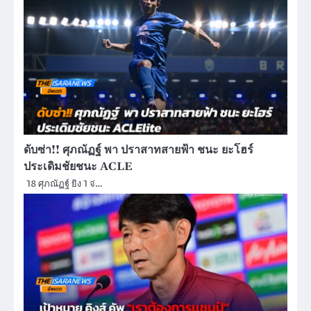
ดับซ่า!! ศุภณัฏฐ์ พา ปราสาทสายฟ้า ชนะ ยะโฮร์
ประเดิมชัยชนะ ACLE
18 ศุภณัฏฐ์ ยิง 1 จ่…