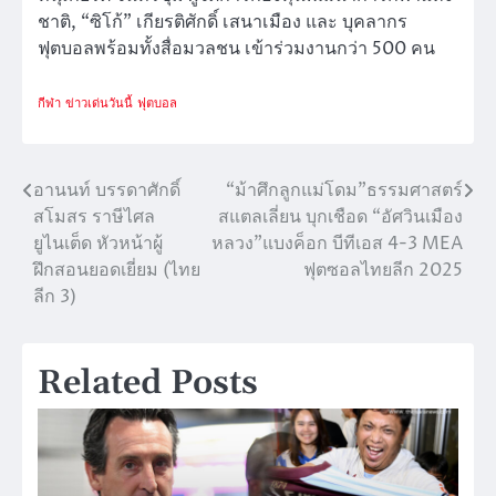
ชาติ, “ซิโก้” เกียรติศักดิ์ เสนาเมือง และ บุคลากร
ฟุตบอลพร้อมทั้งสื่อมวลชน เข้าร่วมงานกว่า 500 คน
กีฬา
ข่าวเด่นวันนี้
ฟุตบอล
อานนท์ บรรดาศักดิ์
“ม้าศึกลูกแม่โดม”ธรรมศาสตร์
แนะแนว
สโมสร ราษีไศล
สแตลเลี่ยน บุกเชือด “อัศวินเมือง
เรื่อง
ยูไนเต็ด หัวหน้าผู้
หลวง”แบงค็อก บีทีเอส 4-3 MEA
ฝึกสอนยอดเยี่ยม (ไทย
ฟุตซอลไทยลีก 2025
ลีก 3)
Related Posts