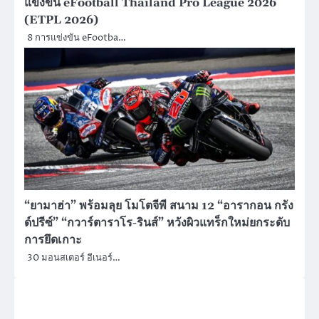
แข่งขัน eFootball Thailand Pro League 2026
(ETPL 2026)
8 การแข่งขัน eFootba…
“ยามาฮ่า” พร้อมลุย โมโตจีพี สนาม 12 “อารากอน กรัง
ด์ปรีซ์” “กวาร์ตาราโร-รินส์” หวังผิวแทร็กใหม่ยกระดับ
การยึดเกาะ
30 มอนสเตอร์ อีเนอร์…