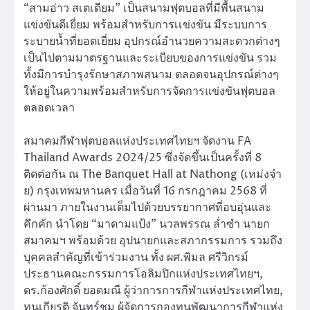
“สามอ่าว สเตเดียม” เป็นสนามฟุตบอลที่มีพื้นสนาม
แข่งขันดีเยี่ยม พร้อมสำหรับการเเข่งขัน มีระบบการ
ระบายน้ำที่ยอดเยี่ยม อุปกรณ์อำนวยความสะดวกต่างๆ
เป็นไปตามมาตรฐานและระเบียบของการแข่งขัน รวม
ทั้งมีการบำรุงรักษาสภาพสนาม ตลอดจนอุปกรณ์ต่างๆ
ให้อยู่ในความพร้อมสำหรับการจัดการแข่งขันฟุตบอล
ตลอดเวลา
สมาคมกีฬาฟุตบอลแห่งประเทศไทยฯ จัดงาน FA
Thailand Awards 2024/25 ซึ่งจัดขึ้นเป็นครั้งที่ 8
ติดต่อกัน ณ The Banquet Hall at Nathong (เหม่งจ๋า
ย) กรุงเทพมหานคร เมื่อวันที่ 16 กรกฎาคม 2568 ที่
ผ่านมา ภายในงานเต็มไปด้วยบรรยากาศที่อบอุ่นและ
คึกคัก นำโดย “มาดามแป้ง” นวลพรรณ ล่ำซำ นายก
สมาคมฯ พร้อมด้วย อุปนายกและสภากรรมการ รวมถึง
บุคคลสำคัญที่เข้าร่วมงาน ทั้ง ผศ.พิมล ศรีวิกรม์
ประธานคณะกรรมการโอลิมปิกแห่งประเทศไทยฯ,
ดร.ก้องศักดิ์ ยอดมณี ผู้ว่าการการกีฬาแห่งประเทศไทย,
ทนุเกียรติ จันทร์ชุม ผู้จัดการกองทุนพัฒนาการกีฬาแห่ง