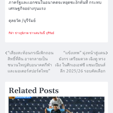
ภาครัฐและเอกชนในอนาคตจะหยุดชะงักทันที กระทบ
เศรษฐกิจอย่างรุนแรง
ดุลยวัต /บุรีรัมย์
กีฬา
ข่าวภูมิภาค
ข่าวเด่นวันนี้
บุรีรัมย์
“เสียงสะท้อนกรณีเพิกถอน
“แข้งเทพ” มุ่งหน้าสู่แดน
แนะแนว
สิทธิ์ที่ดิน อาจกลายเป็น
มังกร เตรียมดวล เฉิงตู หรง
เรื่อง
ชนวนใหญ่ดับอนาคตกีฬา
เฉิง ในศึกเอเอฟซี แชมเปียนส์
และมอเตอร์สปอร์ตไทย”
ลีก 2025/26 รอบคัดเลือก
Related Posts