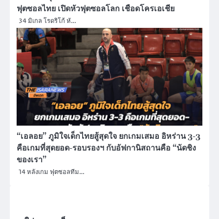
ฟุตซอลไทย เปิดหัวฟุตซอลโลก เชือดโครเอเชีย
34 มิเกล โรดริโก้ หั…
“เอลอย” ภูมิใจเด็กไทยสู้สุดใจ ยกเกมเสมอ อิหร่าน 3-3
คือเกมที่สุดยอด-รอบรองฯ กับอัฟกานิสถานคือ “นัดชิง
ของเรา”
14 หลังเกม ฟุตซอลทีม…