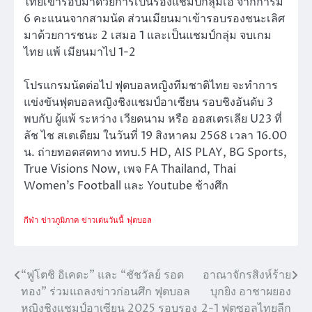
ไทยเข้ารอบมาด้วยการเป็นรองแชมป์กลุ่มเอ จากการมี
6 คะแนนจากสามนัด ส่วนเมียนมาเข้ารอบรองชนะเลิศ
มาด้วยการชนะ 2 เสมอ 1 และเป็นแชมป์กลุ่ม จบเกม
ไทย แพ้ เมียนมาไป 1-2
โปรแกรมนัดต่อไป ฟุตบอลหญิงทีมชาติไทย จะทำการ
แข่งขันฟุตบอลหญิงชิงแชมป์อาเซียน รอบชิงอันดับ 3
พบกับ ผู้แพ้ ระหว่าง เวียดนาม หรือ ออสเตรเลีย U23 ที่
ลัช ไช สเตเดียม ในวันที่ 19 สิงหาคม 2568 เวลา 16.00
น. ถ่ายทอดสดทาง ททบ.5 HD, AIS PLAY, BG Sports,
True Visions Now, เพจ FA Thailand, Thai
Women’s Football และ Youtube ช้างศึก
กีฬา
ข่าวภูมิภาค
ข่าวเด่นวันนี้
ฟุตบอล
“ฟูโตชิ อิเคดะ” และ “ชัชวัลย์ รอด
อาณาจักรสิงห์ร้าย
แนะแนว
ทอง” ร่วมแถลงข่าวก่อนศึก ฟุตบอล
บุกยิง อาชาผยอง
เรื่อง
หญิงชิงแชมป์อาเซียน 2025 รอบรอง
2-1 ฟุตซอลไทยลีก