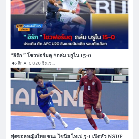
“อิรัก ” โชวฟอร์มดุ #ถล่ม บรูไน 15-0
46 ศึก AFC U20 ชิงแช…
ฟุตซอลหญิงไทย ชนะ ไชนีส ไทเป 5-1 เปิดหัว NSDF