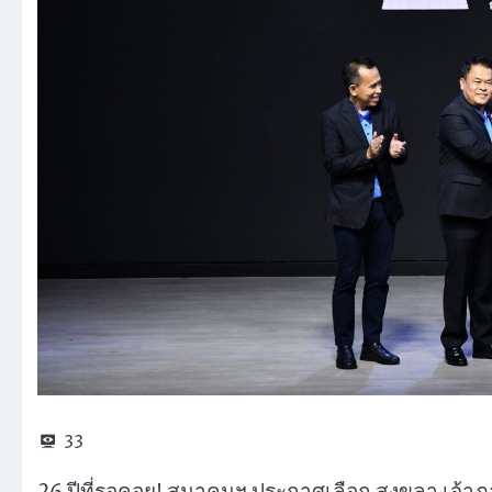
33
26 ปีที่รอคอย! สมาคมฯ ประกาศเลือก สงขลา เจ้าภา