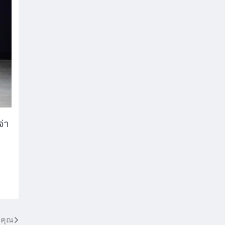
จ่า
 คุณ