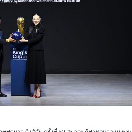
พฟุตบอล คิงส์คัพ ครั้งที่ 50 สมาคมกีฬาฟุตบอลแห่งปร