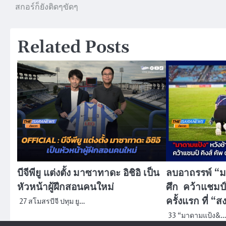
สกอร์ก็ยังติดๆขัดๆ
เรื่อง
Related Posts
บีจีพียู แต่งตั้ง มาซาทาดะ อิชิอิ เป็น
ลบอาถรรพ์ “ม
หัวหน้าผู้ฝึกสอนคนใหม่
ศึก คว้าแชมป์ค
ครั้งแรก ที่ “
27 สโมสรบีจี ปทุม ยู…
33 “มาดามแป้ง&