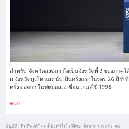
สำหรับ จังหวัดสงขลา ถือเป็นจังหวัดที่ 2 ของภาคใต้ 
ก จังหวัดภูเก็ต และ นับเป็นครั้งแรกในรอบ 26 ปี ที่
ครั้ง ต่อจาก ในฟุตบอลเอเชียน เกมส์ ปี 1998
ฟุตบอล
ยู20 “กิตติพงศ์” เราก็ยังทำได้ไม่ดีพอ จังหวะการเล่น จบ
แนะแนว