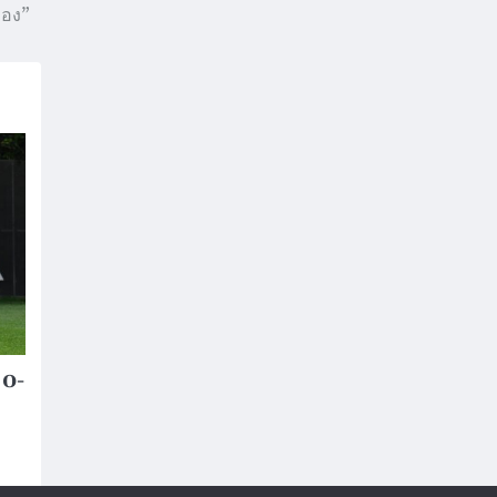
ทอง”
 0-