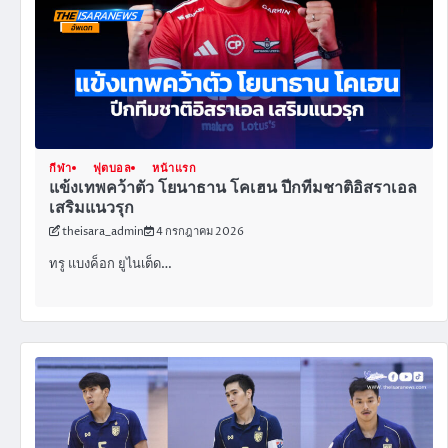
กีฬา
ฟุตบอล
หน้าแรก
แข้งเทพคว้าตัว โยนาธาน โคเฮน ปีกทีมชาติอิสราเอล
เสริมแนวรุก
theisara_admin
4 กรกฎาคม 2026
ทรู แบงค็อก ยูไนเต็ด…