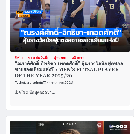
กีฬา
ข่าวเด่นวันนี้
ฟุตบอล
หน้าแรก
“ณรงค์ศักดิ์-อิทธิชา-เทอดศักดิ์” ลุ้นรางวัลนักฟุตซอล
ชายยอดเยี่ยมแห่งปี : MEN’S FUTSAL PLAYER
OF THE YEAR 2025/26
theisara_admin
4 กรกฎาคม 2026
เปิดโผ 3 นักฟุตซอลชา…