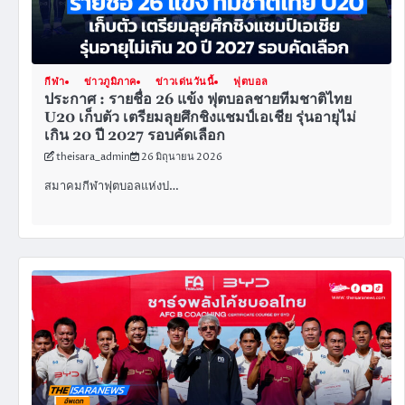
กีฬา
ข่าวภูมิภาค
ข่าวเด่นวันนี้
ฟุตบอล
ประกาศ : รายชื่อ 26 แข้ง ฟุตบอลชายทีมชาติไทย
U20 เก็บตัว เตรียมลุยศึกชิงแชมป์เอเชีย รุ่นอายุไม่
เกิน 20 ปี 2027 รอบคัดเลือก
theisara_admin
26 มิถุนายน 2026
สมาคมกีฬาฟุตบอลแห่งป…