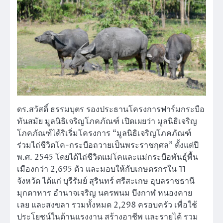
ดร.สวัสดิ์ ธรรมบุตร รองประธานโครงการฟาร์มกระบือ
ทันสมัย มูลนิธิเจริญโภคภัณฑ์ เปิดเผยว่า มูลนิธิเจริญ
โภคภัณฑ์ได้ริเริ่มโครงการ “มูลนิธิเจริญโภคภัณฑ์
ร่วมไถ่ชีวิตโค-กระบือถวายเป็นพระราชกุศล” ตั้งแต่ปี
พ.ศ. 2545 โดยได้ไถ่ชีวิตแม่โคและแม่กระบือพันธุ์พื้น
เมืองกว่า 2,695 ตัว และมอบให้กับเกษตรกรใน 11
จังหวัด ได้แก่ บุรีรัมย์ สุรินทร์ ศรีสะเกษ อุบลราชธานี
มุกดาหาร อำนาจเจริญ นครพนม บึงกาฬ หนองคาย
เลย และสงขลา รวมทั้งหมด 2,298 ครอบครัว เพื่อใช้
ประโยชน์ในด้านแรงงาน สร้างอาชีพ และรายได้ รวม