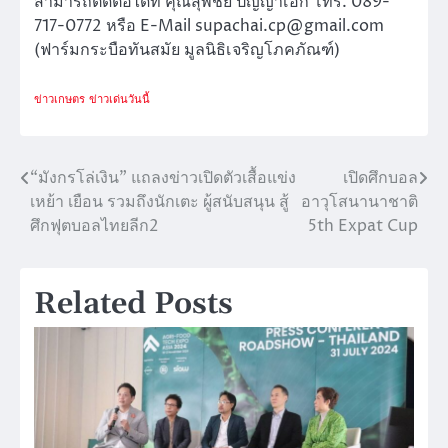
สามารถติดต่อได้ที่ คุณสุพชัย ปัญญาเอก โทร. 089-
717-0772 หรือ E-Mail supachai.cp@gmail.com
(ฟาร์มกระบือทันสมัย มูลนิธิเจริญโภคภัณฑ์)
ข่าวเกษตร
ข่าวเด่นวันนี้
“มังกรโล่เงิน” แถลงข่าวเปิดตัวเสื้อแข่ง
เปิดศึกบอล
แนะแนว
เหย้า เยือน รวมถึงนักเตะ ผู้สนับสนุน สู้
อาวุโสนานาชาติ
เรื่อง
ศึกฟุตบอลไทยลีก2
5th Expat Cup
Related Posts