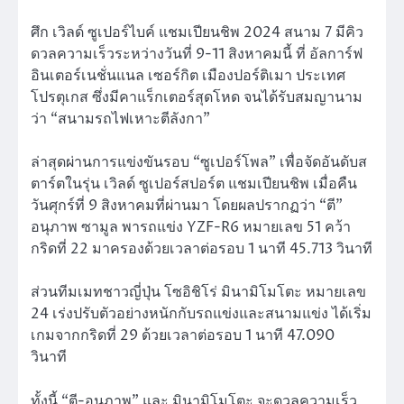
ศึก เวิลด์ ซูเปอร์ไบค์ แชมเปียนชิพ 2024 สนาม 7 มีคิว
ดวลความเร็วระหว่างวันที่ 9-11 สิงหาคมนี้ ที่ อัลการ์ฟ
อินเตอร์เนชั่นแนล เซอร์กิต เมืองปอร์ติเมา ประเทศ
โปรตุเกส ซึ่งมีคาแร็กเตอร์สุดโหด จนได้รับสมญานาม
ว่า “สนามรถไฟเหาะตีลังกา”
ล่าสุดผ่านการแข่งขันรอบ “ซูเปอร์โพล” เพื่อจัดอันดับส
ตาร์ตในรุ่น เวิลด์ ซูเปอร์สปอร์ต แชมเปียนชิพ เมื่อคืน
วันศุกร์ที่ 9 สิงหาคมที่ผ่านมา โดยผลปรากฏว่า “ตี”
อนุภาพ ซามูล พารถแข่ง YZF-R6 หมายเลข 51 คว้า
กริดที่ 22 มาครองด้วยเวลาต่อรอบ 1 นาที 45.713 วินาที
ส่วนทีมเมทชาวญี่ปุ่น โซอิชิโร่ มินามิโมโตะ หมายเลข
24 เร่งปรับตัวอย่างหนักกับรถแข่งและสนามแข่ง ได้เริ่ม
เกมจากกริดที่ 29 ด้วยเวลาต่อรอบ 1 นาที 47.090
วินาที
ทั้งนี้ “ตี-อนุภาพ” และ มินามิโมโตะ จะดวลความเร็ว