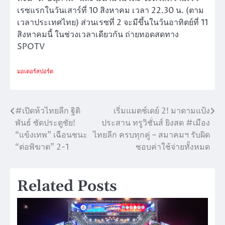
เรซแรกในวันเสาร์ที่ 10 สิงหาคม เวลา 22.30 น. (ตาม
เวลาประเทศไทย) ส่วนเรซที่ 2 จะมีขึ้นในวันอาทิตย์ที่ 11
สิงหาคมนี้ ในช่วงเวลาเดียวกัน ถ่ายทอดสดทาง
SPOTV
มอเตอร์สปอร์ต
#เปิดห้วไทยลีก ฐิติ
เริ่มแมตช์เดย์ 2! มาดามแป้ง
แนะแนว
พันธ์ ซัดประตูชัย!
ประสาน ทรูวิชั่นส์ ยิงสด #เมือง
เรื่อง
“แข้งเทพ” เฉือนชนะ
ไทยลีก ครบทุกคู่ – สมาคมฯ รับผิด
“ต่อพิฆาต” 2-1
ชอบค่าใช้จ่ายทั้งหมด
Related Posts