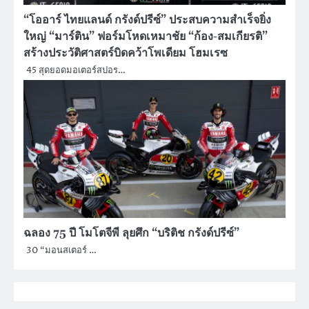
“โออาร์ ไทยแลนด์ กรังด์ปรีซ์” ประสบความสำเร็จยิ่ง
ใหญ่ “มาร์ติน” ฟอร์มโหดเหมาชัย “ก้อง-สมเกียรติ”
สร้างประวัติศาสตร์บิดคว้าโพเดียม โฮมเรซ
45 สุดยอดมอเตอร์สปอร…
ฉลอง 75 ปี โมโตจีพี ลุยศึก “บริติช กรังด์ปรีซ์”
30 “มอนสเตอร์ …