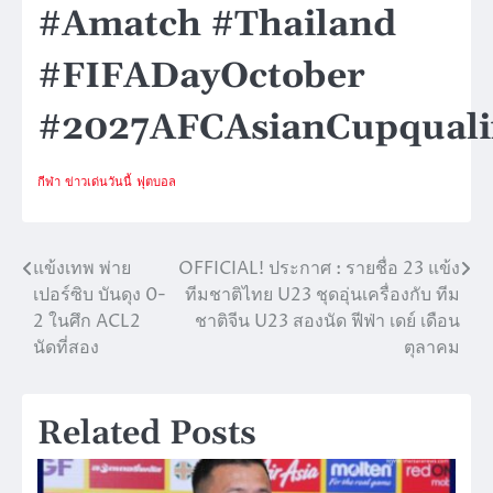
#Amatch #Thailand
#FIFADayOctober
#2027AFCAsianCupqualif
กีฬา
ข่าวเด่นวันนี้
ฟุตบอล
แข้งเทพ พ่าย
OFFICIAL! ประกาศ : รายชื่อ 23 แข้ง
แนะแนว
เปอร์ซิบ บันดุง 0-
ทีมชาติไทย U23 ชุดอุ่นเครื่องกับ ทีม
เรื่อง
2 ในศึก ACL2
ชาติจีน U23 สองนัด ฟีฟ่า เดย์ เดือน
นัดที่สอง
ตุลาคม
Related Posts