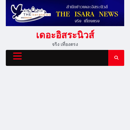
Skip
to
content
เดอะอิสระนิวส์
จริง เที่ยงตรง