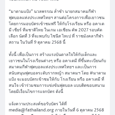
“มาดามแป้ง” นวลพรรณ ล่ำซำ นายกสมาคมกีฬา
ฟุตบอลแห่งประเทศไทยฯ สานต่อโครงการเพื่อเยาวชน
โดยการมอบบัตรเข้าชมฟรี ให้กับโรงเรียน หรือ อคาเด
มี เชียร์ ทีมชาติไทย ในเกม เอเชียน คัพ 2027 รอบคัด
เลือก นัดที่ 3 ที่จะพบกับ ไชนีส ไทเป ที่ ราชมังคลากีฬา
สถาน ในวันที่ 9 ตุลาคม 2568 นี้
ทั้งนี้ เพื่อเป็นการ สร้างแรงบันดาลใจให้กับเด็กและ
เยาวชนในโรงเรียนต่างๆ หรือ อคาเดมี ที่ขึ้นทะเบียนกับ
สมาคมกีฬาฟุตบอลแห่งประเทศไทยฯ และเป็นการ
สนับสนุนฟุตบอลระดับรากหญ้า สมาคมฯ โดย #มาดาม
แป้ง จะมอบบัตรเข้าชมให้กับ โรงเรียน หรือ อคาเดมี ที่
สนใจ เข้าร่วมชมการแข่งขันฟุตบอล แบบติดขอบสนาม
โดยมีเงื่อนไขการแจกบัตร ดังนี้
แจ้งความประสงค์ขอรับบัตร ได้ที่
media@fathailand.org ภายในวันที่ 6 ตุลาคม 2568