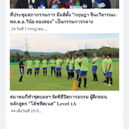
ที่ประชุมสภากรรมการ มีมติตั้ง “กฤษฎา จีนะวิจารณะ-
พล.ต.อ.วินัย ทองสอง” เป็นกรรมการกลาง
28 วันที่ 7 กรกฎาคม …
สมาคมกีฬาฟุตบอลฯ จัดพิธีปิดการอบรม ผู้ฝึกสอน
หลักสูตร “โค้ชฟิตเนส” Level 1A
44 เมื่อวันที่ 20 กั…