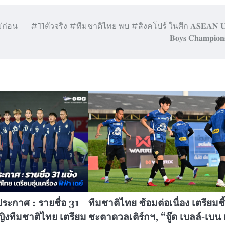
่ก่อน
#11ตัวจริง #ทีมชาติไทย พบ #สิงคโปร์ ในศึก 𝐀𝐒𝐄𝐀𝐍 𝐔-
𝐁𝐨𝐲𝐬 𝐂𝐡𝐚𝐦𝐩𝐢𝐨𝐧
ะกาศ : รายชื่อ 31
ทีมชาติไทย ซ้อมต่อเนื่อง เตรียมชี้
ิงทีมชาติไทย เตรียม
ชะตาดวลเติร์กฯ, “จู๊ด เบลล์-เบน 