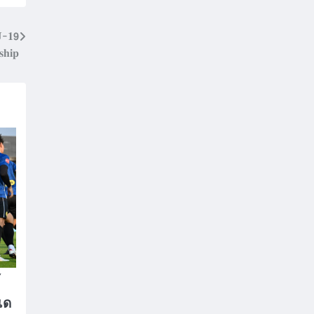
𝟏𝟵
𝐡𝐢𝐩
เด