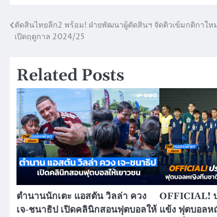
ตัดสินไทยลีก2 พร้อม! ฝ่ายพัฒนาผู้ตัดสินฯ จัดติวเข้มกติกาใหม
แนะแนว
เปิดฤดูกาล 2024/25
เรื่อง
Related Posts
ตำนานนักเตะ แอสตัน วิลล่า ควง
OFFICIAL! ปร
เจ-ชนาธิป เปิดคลินิกสอนฟุตบอลให้
แข้ง ฟุตบอลหญ