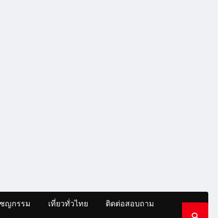
าชญกรรม
เที่ยวทั่วไทย
ติดต่อสอบถาม