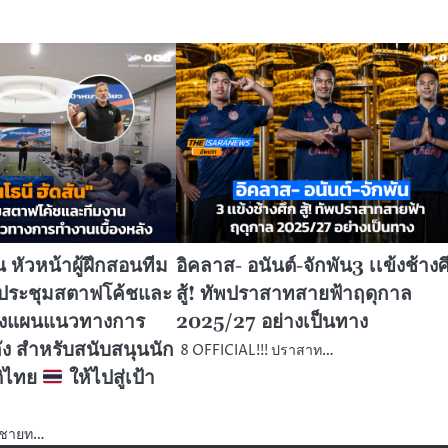
 หัวหน้าผู้ฝึกสอนทีม
อิคลาส- อนันต์-จักพัน3 เเข้งช้างศ
กประชุมสตาฟโค้ชและ
สู้! ทัพปราสาทสายฟ้าฤดุกาล
วางแผนแนวทางการ
2025/27 อย่างเป็นทาง
ัง สำหรับสนับสนุนนัก
8 OFFICIAL!!! ปราสาท…
ติไทย
ให้ไปสู่เป้า
ลชายท…