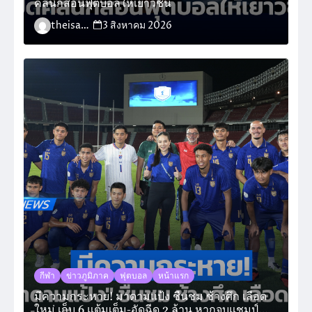
คลินิกสอนฟุตบอลให้เยาวชน
theisara_admin
3 สิงหาคม 2026
กีฬา
ข่าวภูมิภาค
ฟุตบอล
หน้าแรก
มีความกระหาย! มาดามแป้ง ชื่นชม ช้างศึก เลือด
ใหม่ เก็บ 6 แต้มเต็ม-อัดฉีด 2 ล้าน หากจบแชมป์