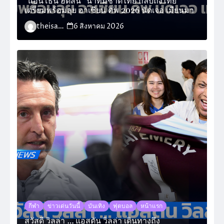
“แอนโธนี ฮัดสัน” นำทีมชาติไทย กลับถึงไทย
เตรียมพร้อมลุย อาเซียน คัพ 2026 นัดเจอ เมียนมา
theisara_admin
6 สิงหาคม 2026
กีฬา
ข่าวเด่นวันนี้
บันเทิง
ฟุตบอล
หน้าแรก
สวัสดี วิลล่า … แอสตัน วิลล่า เดินทางถึง