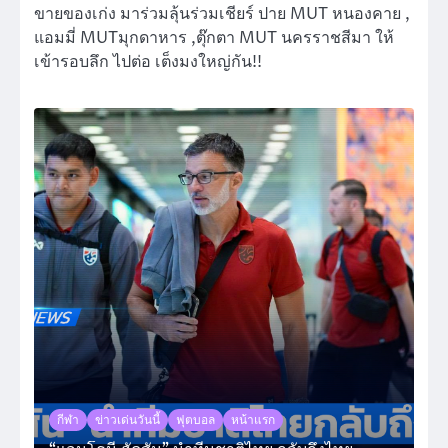
ขายของเก่ง มาร่วมลุ้นร่วมเชียร์ ปาย MUT หนองคาย ,
แอมมี่ MUTมุกดาหาร ,ตุ๊กตา MUT นครราชสีมา ให้
เข้ารอบลึก ไปต่อ เต็งมงใหญ่กัน!!
กีฬา
ข่าวเด่นวันนี้
ฟุตบอล
หน้าแรก