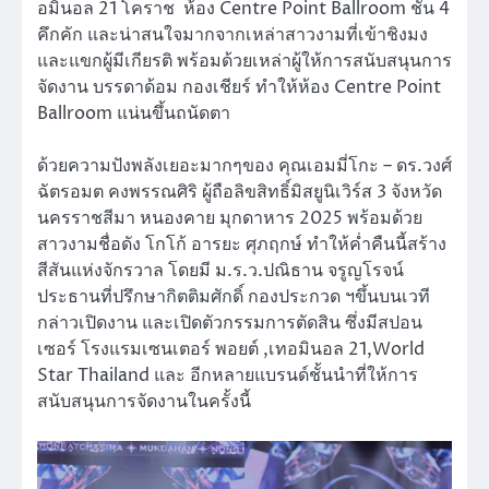
อมินอล 21 โคราช ห้อง Centre Point Ballroom ชั้น 4
คึกคัก และน่าสนใจมากจากเหล่าสาวงามที่เข้าชิงมง
และแขกผู้มีเกียรติ พร้อมด้วยเหล่าผู้ให้การสนับสนุนการ
จัดงาน บรรดาด้อม กองเชียร์ ทำให้ห้อง Centre Point
Ballroom แน่นขึ้นถนัดตา
ด้วยความปังพลังเยอะมากๆของ คุณเอมมี่โกะ – ดร.วงศ์
ฉัตรอมต คงพรรณศิริ ผู้ถือลิขสิทธิ์มิสยูนิเวิร์ส 3 จังหวัด
นครราชสีมา หนองคาย มุกดาหาร 2025 พร้อมด้วย
สาวงามชื่อดัง โกโก้ อารยะ ศุภฤกษ์ ทำให้ค่ำคืนนี้สร้าง
สีสันแห่งจักรวาล โดยมี ม.ร.ว.ปณิธาน จรูญโรจน์
ประธานที่ปรึกษากิตติมศักดิ์ กองประกวด ฯขึ้นบนเวที
กล่าวเปิดงาน และเปิดตัวกรรมการตัดสิน ซึ่งมีสปอน
เซอร์ โรงแรมเซนเตอร์ พอยต์ ,เทอมินอล 21,World
Star Thailand และ อีกหลายแบรนด์ชั้นนำที่ให้การ
สนับสนุนการจัดงานในครั้งนี้