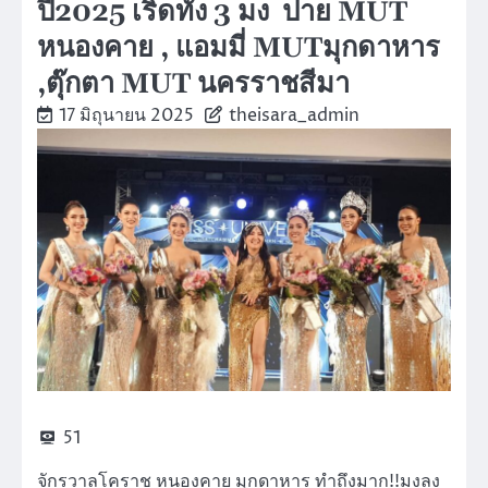
ปี2025 เริ่ดทั้ง 3 มง ปาย MUT
หนองคาย , แอมมี่ MUTมุกดาหาร
,ตุ๊กตา MUT นครราชสีมา
17 มิถุนายน 2025
theisara_admin
51
จักรวาลโคราช หนองคาย มุกดาหาร ทำถึงมาก!!มงลง