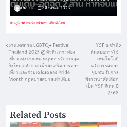
กลุ่ม
theisara_admin
2 สิงหาคม 2026
ข่าวภูมิภาค
บันเทิง
หน้าแรก
เที่ยวทั่วไทย
งานเทศกาล LGBTQ+ Festival
YSF อ.ชำนิ
แนะแนว
Thailand 2025 @หัวหิน การท่อง
ต้นแบบการใช้
เรื่อง
เที่ยวแห่งประเทศ หนุนการจัดงานสุด
เทคโนโลยี
ยิ่งใหญ่อลังกาล เพื่อส่งเสริมการท่อง
นวัตกรรมของ
เที่ยว และร่วมเฉลิมฉลอง Pride
ชุมชน รับการ
Month กฎหมายสมรสเท่าเทียม
พิจารณาคัดเลือก
เป็น YSF ดีเด่น ปี
2568
Related Posts