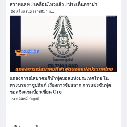
สวาทแคท #เคลื่อนไหวแล้ว #ประเด็นดราม่า
86 สโมสรนครราชสีมา ม…
แถลงการณ์สมาคมกีฬาฟุตบอลแห่งประเทศไทย ใน
พระบรมราชูปถัมภ์ เรื่องการจับสลาก การแข่งขันฟุต
ซอลชิงแชมป์อาเซียน U19
24 อดิศักดิ์ เบ็ญจศิ…