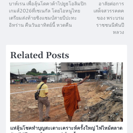
บาห์เรน เพื่อลุ้นโดควต้าไปยูธโอลิมปิก
อาลัยต่อการ
เกมส์2026ที่เซเนกัล โดยไอหนูไทย
เสด็จสวรรคตค
เตรียมส่งท้ายชิงแชมป์สายบีปะทะ
ของ พระบรม
อิหร่าน คืนวันอาทิตย์นี้ หวดคืน
ราชชนนีพันปี
หลวง
Related Posts
แห่ลุ้นโชคทําบุญสะเดาะเคราะห์ครั้งใหญ่ ไฟไหม้ตลาด