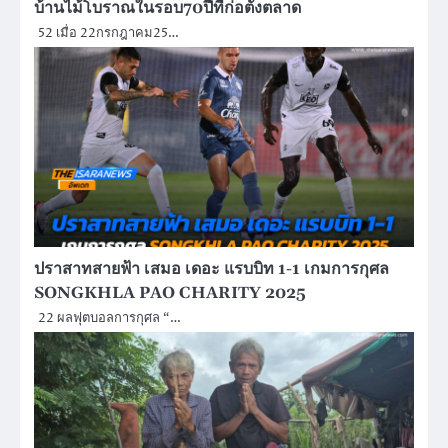
บ้านไม้โบราณในรอบ70ปีที่ก่อตั้งตลาด
52 เมื่อ 22กรกฎาคม25…
ปราสาทสายฟ้า เสมอ เดอะ แรบบิท 1-1 เกมการกุศล
SONGKHLA PAO CHARITY 2025
22 ผลฟุตบอลการกุศล “…