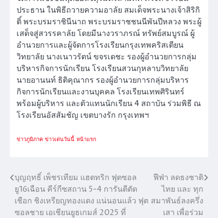
ประธาน ในพิธีถวายความอาลัย สมเด็จพระนางเจ้าสิริกิ
ติ์ พระบรมราชินีนาถ พระบรมราชชนนีพันปีหลวง พระผู้
เสด็จสู่สวรรคาลัย โดยมีนางวราภรณ์ ทรัพย์สมบูรณ์ ผู้
อำนวยการและผู้จัดการโรงเรียนกรุงเทพคริสเตียน
วิทยาลัย นางเนาวรัตน์ ขจรเดชะ รองผู้อํานวยการกลุ่ม
บริหารกิจการนักเรียน โรงเรียนสวนกุหลาบวิทยาลัย
นายอานนท์ ธิติคุณากร รองผู้อำนวยการกลุ่มบริหาร
กิจการนักเรียนและงานบุคคล โรงเรียนเทพศิรินทร์
พร้อมผู้บริหาร และตัวแทนนักเรียน 4 สถาบัน ร่วมพิธี ณ
โรงเรียนอัสสัมชัญ เขตบางรัก กรุงเทพฯ
ข่าวภูมิภาค
ข่าวเด่นวันนี้
หน้าแรก
บุญฤทธิ์ เพ็ชรเทียม แฮตทริก ฟุตซอล
ฟีฟ่า ลดธงชาติ
แนะแนว
ยู16เฉือน คีร์กีซสถาน 5-4 การันตีตัด
ไทย และ ทุก
เรื่อง
เชือก ชิงเหรียญทองแดง แน่นอนแล้ว ฟุต
สมาพันธ์ลงครึ่ง
ซอลชาย เอเชียนยูธเกมส์ 2025 ที่
เสา เพื่อร่วม