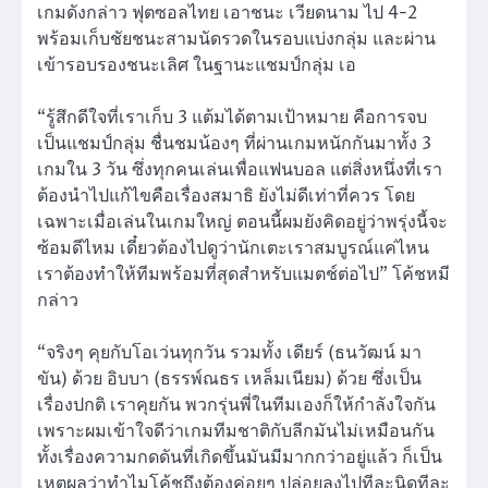
เกมดังกล่าว ฟุตซอลไทย เอาชนะ เวียดนาม ไป 4-2
พร้อมเก็บชัยชนะสามนัดรวดในรอบแบ่งกลุ่ม และผ่าน
เข้ารอบรองชนะเลิศ ในฐานะแชมป์กลุ่ม เอ
“รู้สึกดีใจที่เราเก็บ 3 แต้มได้ตามเป้าหมาย คือการจบ
เป็นแชมป์กลุ่ม ชื่นชมน้องๆ ที่ผ่านเกมหนักกันมาทั้ง 3
เกมใน 3 วัน ซึ่งทุกคนเล่นเพื่อแฟนบอล แต่สิ่งหนึ่งที่เรา
ต้องนำไปแก้ไขคือเรื่องสมาธิ ยังไม่ดีเท่าที่ควร โดย
เฉพาะเมื่อเล่นในเกมใหญ่ ตอนนี้ผมยังคิดอยู่ว่าพรุ่งนี้จะ
ซ้อมดีไหม เดี๋ยวต้องไปดูว่านักเตะเราสมบูรณ์แค่ไหน
เราต้องทำให้ทีมพร้อมที่สุดสำหรับแมตช์ต่อไป” โค้ชหมี
กล่าว
“จริงๆ คุยกับโอเว่นทุกวัน รวมทั้ง เดียร์ (ธนวัฒน์ มา
ขัน) ด้วย อิบบา (ธรรพ์ณธร เหล็มเนียม) ด้วย ซึ่งเป็น
เรื่องปกติ เราคุยกัน พวกรุ่นพี่ในทีมเองก็ให้กำลังใจกัน
เพราะผมเข้าใจดีว่าเกมทีมชาติกับลีกมันไม่เหมือนกัน
ทั้งเรื่องความกดดันที่เกิดขึ้นมันมีมากกว่าอยู่แล้ว ก็เป็น
เหตุผลว่าทำไมโค้ชถึงต้องค่อยๆ ปล่อยลงไปทีละนิดทีละ