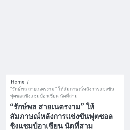
Home
“รักษ์พล สายเนตรงาม” ให้สัมภาษณ์หลังการแข่งขัน
ฟุตซอลชิงแชมป์อาเซียน นัดที่สาม
“รักษ์พล สายเนตรงาม” ให้
สัมภาษณ์หลังการแข่งขันฟุตซอล
ชิงแชมป์อาเซียน นัดที่สาม