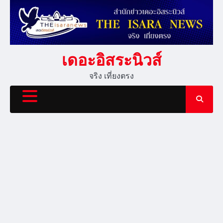
Skip
to
content
เดอะอิสระนิวส์
จริง เที่ยงตรง