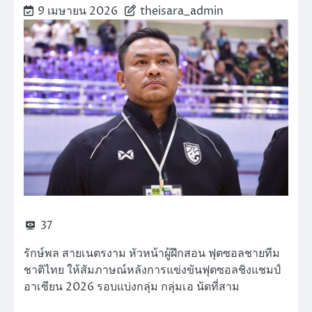
9 เมษายน 2026
theisara_admin
37
รักษ์พล สายเนตรงาม หัวหน้าผู้ฝึกสอน ฟุตซอลชายทีม
ชาติไทย ให้สัมภาษณ์หลังการแข่งขันฟุตซอลชิงแชมป์
อาเซียน 2026 รอบแบ่งกลุ่ม กลุ่มเอ นัดที่สาม