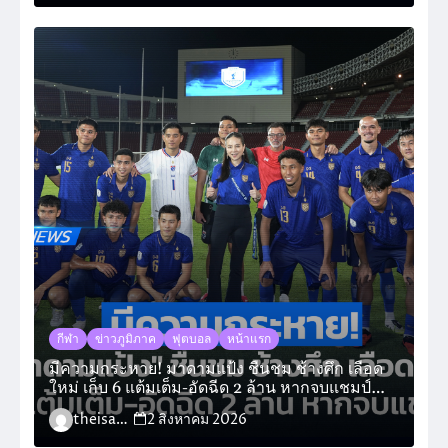
กีฬา
ข่าวภูมิภาค
ฟุตบอล
หน้าแรก
มีความกระหาย! มาดามแป้ง ชื่นชม ช้างศึก เลือด
ใหม่ เก็บ 6 แต้มเต็ม-อัดฉีด 2 ล้าน หากจบแชมป์
กลุ่ม
theisara_admin
2 สิงหาคม 2026