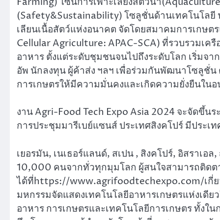
Farming) โซนการเพาะเลี้ยงสัตว์น้ำ(Aquacultu
(Safety&Sustainability) โซลูชั่นด้านเทคโนโลยี 
เลียนเนื้อสัตว์แห่งอนาคต จัดโดยสมาคมการเกษตรแ
Cellular Agriculture: APAC-SCA) ที่รวบรวมเค
อาหาร ตั้งแต่ระดับชุมชนจนไปถึงระดับโลก เริ่มจากผ
อัพ นักลงทุน ผู้ค้าส่ง ฯลฯ เพื่อร่วมกันพัฒนาโซล
การเกษตรให้มีความมั่นคงและเกิดความยั่งยืนใน
งาน Agri-Food Tech Expo Asia 2024 จะจัดขึ้นระ
การประชุมมารีเบย์แซนส์ ประเทศสิงคโปร์ มีประเทศเ
เยอรมัน, เนเธอร์แลนด์, สเปน , สิงคโปร์, อิสราเอล, ญ
10,000 คนจากทั่วทุกมุมโลก ผู้สนใจสามารถติดตามข
ได้ที่https://www.agrifoodtechexpo.com/เกี่ย
มหกรรมจัดแสดงเทคโนโลยีอาหารเกษตรแห่งเดียวใน
อาหาร การเกษตรและเทคโนโลยีการเกษตร ทั้งในกา