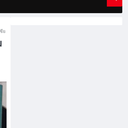
ชีย
ม