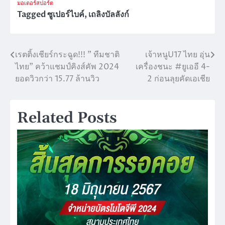
มอเตอร์สปอร์ต
Tagged
ซูเปอร์ไบค์
,
เถลิงบัลลังก์
เรตติ้งเชียร์กระฉูด!!! ” ทีมชาติ
เจ้าหนูU17 ไทย อุ่น
แนะแนว
ไทย” คว้าแชมป์คิงส์คัพ 2024
เครื่องชนะ #ยูเออี 4-
เรื่อง
ยอดวิวกว่า 15.77 ล้านวิว
2 ก่อนลุยคัดเอเชีย
Related Posts