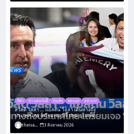
กีฬา
ข่าวเด่นวันนี้
บันเทิง
ฟุตบอล
หน้าแรก
สวัสดี วิลล่า … แอสตัน วิลล่า เดินทางถึง
ประเทศไทย เตรียมเจอ บีจี ปทุม ยูไนเต็ด
theisara_admin
3 สิงหาคม 2026