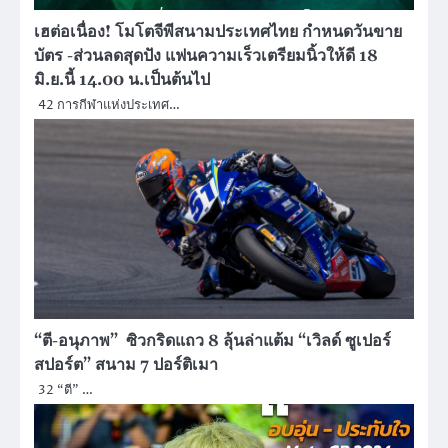
เฮต่อเนื่อง! โมโตจีพีสนามประเทศไทย กำหนดวันขาย
บัตร -ส่วนลดสุดปัง แฟนความเร็วเตรียมนิ้วให้ดี 18
มิ.ย.นี้ 14.00 น.เป็นต้นไป
42 การกีฬาแห่งประเทศ…
“ตี-อนุภาพ” ซิวกริดแถว 8 ลุ้นล่าแต้ม “เวิลด์ ซูเปอร์
สปอร์ต” สนาม 7 ปอร์ติเมา
32 “ตี” …