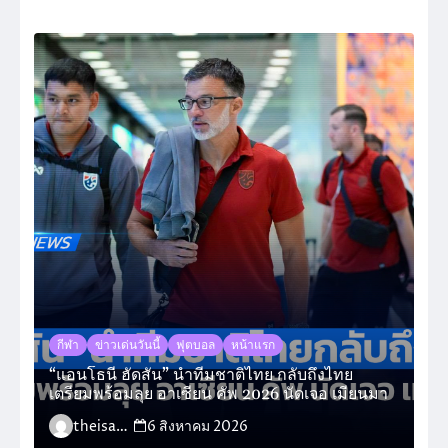
กีฬา
ข่าวเด่นวันนี้
ฟุตบอล
หน้าแรก
“แอนโธนี ฮัดสัน” นำทีมชาติไทย กลับถึงไทย
เตรียมพร้อมลุย อาเซียน คัพ 2026 นัดเจอ เมียนมา
theisara_admin
6 สิงหาคม 2026