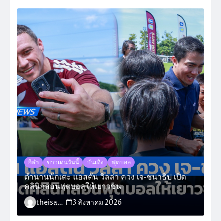
กีฬา
ข่าวเด่นวันนี้
บันเทิง
ฟุตบอล
ตำนานนักเตะ แอสตัน วิลล่า ควง เจ-ชนาธิป เปิด
คลินิกสอนฟุตบอลให้เยาวชน
theisara_admin
3 สิงหาคม 2026