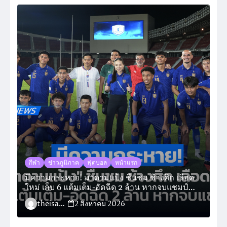
กีฬา
ข่าวภูมิภาค
ฟุตบอล
หน้าแรก
มีความกระหาย! มาดามแป้ง ชื่นชม ช้างศึก เลือด
ใหม่ เก็บ 6 แต้มเต็ม-อัดฉีด 2 ล้าน หากจบแชมป์
กลุ่ม
theisara_admin
2 สิงหาคม 2026